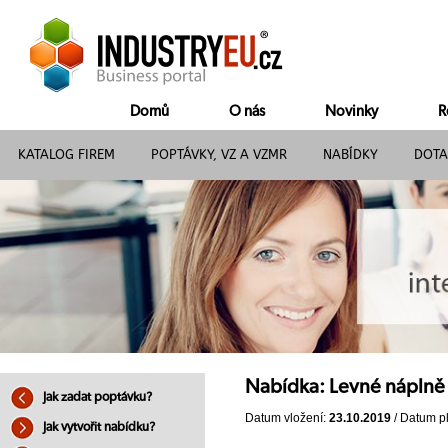
Domů
O nás
Novinky
R
KATALOG FIREM
POPTÁVKY, VZ A VZMR
NABÍDKY
DOTA
Nabídka: Levné náplně 
Jak zadat poptávku?
Datum vložení:
23.10.2019
/ Datum pl
Jak vytvořit nabídku?