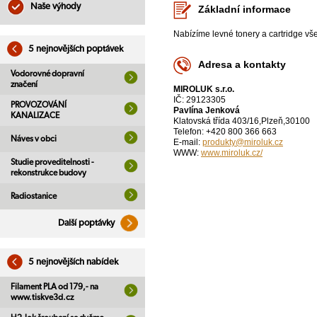
Naše výhody
Základní informace
Nabízíme levné tonery a cartridge vše
5 nejnovějších poptávek
Adresa a kontakty
Vodorovné dopravní
značení
MIROLUK s.r.o.
IČ: 29123305
PROVOZOVÁNÍ
Pavlína Jenková
KANALIZACE
Klatovská třída 403/16,Plzeň,30100
Telefon: +420 800 366 663
Náves v obci
E-mail:
produkty@miroluk.cz
WWW:
www.miroluk.cz/
Studie proveditelnosti -
rekonstrukce budovy
Radiostanice
Další poptávky
5 nejnovějších nabídek
Filament PLA od 179,- na
www.tiskve3d.cz