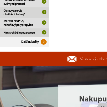
H2-lok šroubení se dvěma
svěrnými prstenci
Opravy a servis
obráběcích strojů
MEPOLEN S PP-S,
nehořlavý polypropylen
Konstrukční legovaná ocel
Další nabídky
Chcete být infor