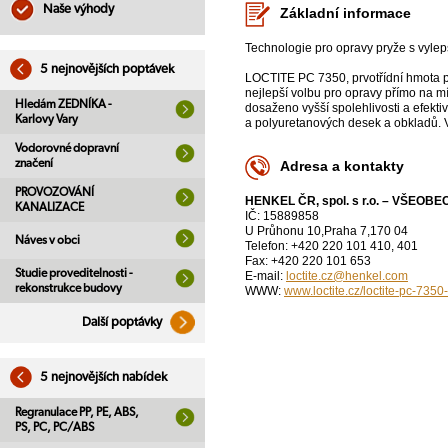
Naše výhody
Základní informace
Technologie pro opravy pryže s vyle
5 nejnovějších poptávek
LOCTITE PC 7350, prvotřídní hmota pr
nejlepší volbu pro opravy přímo na mí
Hledám ZEDNÍKA -
dosaženo vyšší spolehlivosti a efekti
Karlovy Vary
a polyuretanových desek a obkladů. V
Vodorovné dopravní
značení
Adresa a kontakty
PROVOZOVÁNÍ
HENKEL ČR, spol. s r.o. – VŠEOB
KANALIZACE
IČ: 15889858
U Průhonu 10,Praha 7,170 04
Náves v obci
Telefon: +420 220 101 410, 401
Fax: +420 220 101 653
Studie proveditelnosti -
E-mail:
loctite.cz@henkel.com
rekonstrukce budovy
WWW:
www.loctite.cz/loctite-pc-73
Další poptávky
5 nejnovějších nabídek
Regranulace PP, PE, ABS,
PS, PC, PC/ABS