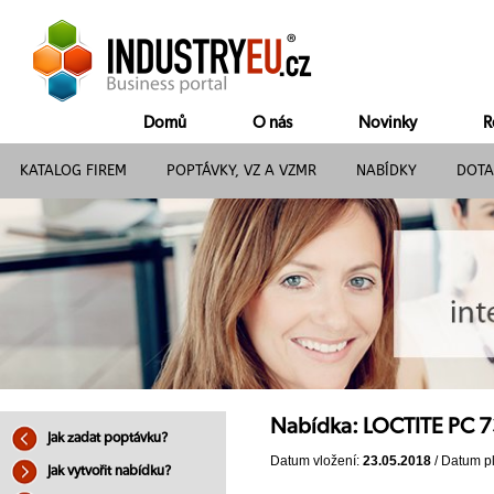
Domů
O nás
Novinky
R
KATALOG FIREM
POPTÁVKY, VZ A VZMR
NABÍDKY
DOTA
Nabídka: LOCTITE PC 7
Jak zadat poptávku?
Datum vložení:
23.05.2018
/ Datum pl
Jak vytvořit nabídku?