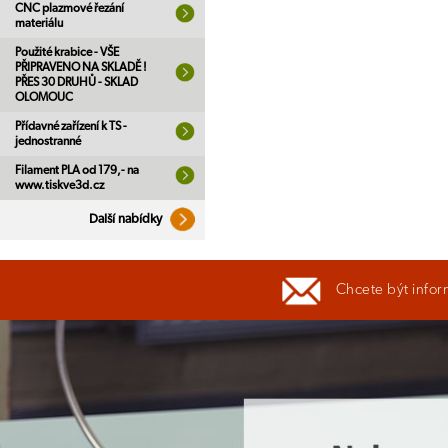
CNC plazmové řezání
materiálu
Použité krabice - VŠE
PŘIPRAVENO NA SKLADĚ !
PŘES 30 DRUHŮ - SKLAD
OLOMOUC
Přídavné zařízení k TS -
jednostranné
Filament PLA od 179,- na
www.tiskve3d.cz
Další nabídky
Chcete být infor