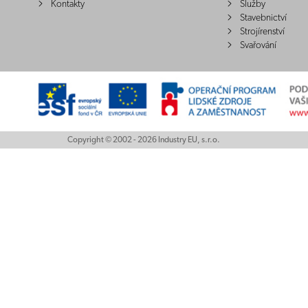
Kontakty
Služby
Stavebnictví
Strojírenství
Svařování
Copyright © 2002 - 2026 Industry EU, s.r.o.