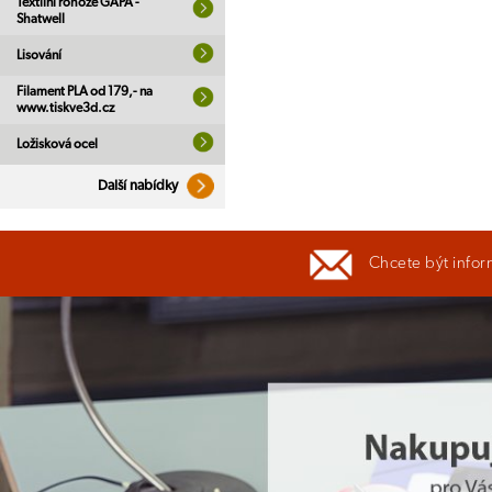
Textilní rohože GAPA -
Shatwell
Lisování
Filament PLA od 179,- na
www.tiskve3d.cz
Ložisková ocel
Další nabídky
Chcete být infor