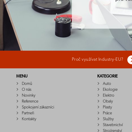
Proč využívat Industry-EU?
MENU
KATEGORIE
Domů
Auto
O nás
Ekologie
Novinky
Elektro
Reference
Obaly
Spokojení zákazníci
Plasty
Partneři
Práce
Kontakty
Služby
Stavebnictví
Strojírenství