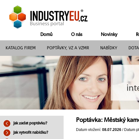
Domů
O nás
Novinky
R
KATALOG FIREM
POPTÁVKY, VZ A VZMR
NABÍDKY
DOTA
Poptávka: Městský kam
Jak zadat poptávku?
Datum vložení:
08.07.2026
/ Datum pl
Jak vytvořit nabídku?