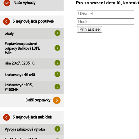
Pro zobrazení detailů, kontakt
Naše výhody
5 nejnovějších poptávek
obaly
Poptáváme plastové
odpady Balíková LDPE
fólie
rúra 20x7, E235+C
kruhova tyc 46 c45
kruhová tyč *105,
P460NH
Další poptávky
5 nejnovějších nabídek
Vývoj a zakázková výroba