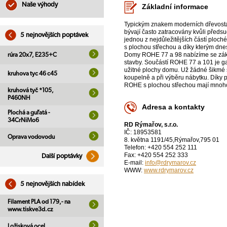
Naše výhody
Základní informace
Typickým znakem moderních dřevostave
bývají často zatracovány kvůli předs
5 nejnovějších poptávek
jednou z nejdůležitějších částí ploch
s plochou střechou a díky kterým dnes
Domy ROHE 77 a 98 nabízíme se zákl
rúra 20x7, E235+C
stavby. Součástí ROHE 77 a 101 je g
užitné plochy domu. Už žádné šikmé s
kruhova tyc 46 c45
koupelně a při výběru nábytku. Díky p
ROHE s plochou střechou mají mnoho 
kruhová tyč *105,
P460NH
Adresa a kontakty
Plochá a guľatá -
34CrNiMo6
RD Rýmařov, s.r.o.
IČ: 18953581
Oprava vodovodu
8. května 1191/45,Rýmařov,795 01
Telefon: +420 554 252 111
Fax: +420 554 252 333
Další poptávky
E-mail:
info@rdrymarov.cz
WWW:
www.rdrymarov.cz
5 nejnovějších nabídek
Filament PLA od 179,- na
www.tiskve3d.cz
Ložisková ocel