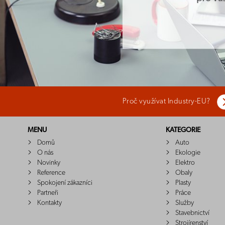
Proč využívat Industry-EU?
MENU
KATEGORIE
Domů
Auto
O nás
Ekologie
Novinky
Elektro
Reference
Obaly
Spokojení zákazníci
Plasty
Partneři
Práce
Kontakty
Služby
Stavebnictví
Strojírenství