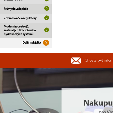
Průmyslová lepidla
Zobrazovače a regulátory
Modernizace strojů,
zastaralých řídících nebo
hydraulických systémů
Další nabídky
Chcete být infor