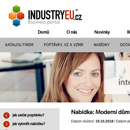
Domů
O nás
Novinky
R
KATALOG FIREM
POPTÁVKY, VZ A VZMR
NABÍDKY
DOTA
Nabídka: Moderní dům 
Jak zadat poptávku?
Datum vložení:
19.10.2018
/ Datum pl
Jak vytvořit nabídku?