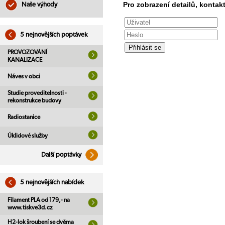
Pro zobrazení detailů, kontakt
Naše výhody
5 nejnovějších poptávek
PROVOZOVÁNÍ
KANALIZACE
Náves v obci
Studie proveditelnosti -
rekonstrukce budovy
Radiostanice
Úklidové služby
Další poptávky
5 nejnovějších nabídek
Filament PLA od 179,- na
www.tiskve3d.cz
H2-lok šroubení se dvěma