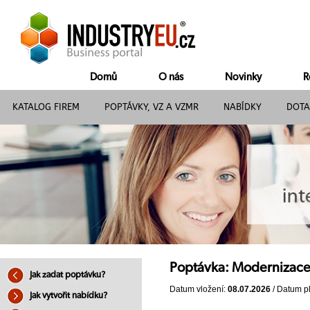
Domů
O nás
Novinky
R
KATALOG FIREM
POPTÁVKY, VZ A VZMR
NABÍDKY
DOTA
Poptávka: Modernizace 
Jak zadat poptávku?
Datum vložení:
08.07.2026
/ Datum pl
Jak vytvořit nabídku?