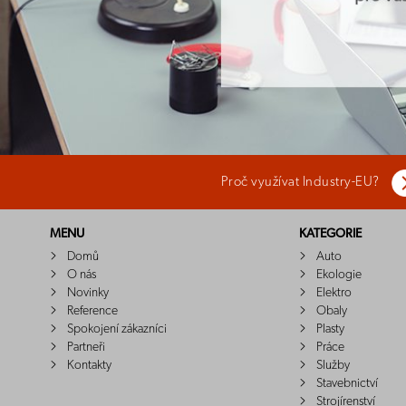
Proč využívat Industry-EU?
MENU
KATEGORIE
Domů
Auto
O nás
Ekologie
Novinky
Elektro
Reference
Obaly
Spokojení zákazníci
Plasty
Partneři
Práce
Kontakty
Služby
Stavebnictví
Strojírenství