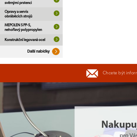
svěrnými prstenci
Opravy a servis
obráběcích strojů
MEPOLEN S PP-S,
nehořlavý polypropylen
Konstrukční legovaná ocel
Další nabídky
Chcete být infor