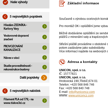
Naše výhody
Základní informace
5 nejnovějších poptávek
Současně s výrobou ocelových konstru
Hledám ZEDNÍKA -
Pro montáž OK i opláštění jsme vyb
Karlovy Vary
Běžně dodáváme opláštění ze sendvič
Vodorovné dopravní
plášťů z minerální vaty a trapézových
značení
Střešní pláště provádíme v obdobné 
PROVOZOVÁNÍ
potom zadáváme jako subdodávky.
KANALIZACE
Více informací najdete na webových s
Náves v obci
Adresa a kontakty
Studie proveditelnosti -
rekonstrukce budovy
UNICON, spol. s r.o.
IČ: 15777821
UNICON, spol. s r.o.
Další poptávky
Hrotovická 190,Třebíč,674 01
Telefon: +420 568 846 746
Fax: +420 568 840 748
5 nejnovějších nabídek
E-mail:
info@uniconcz.com
WWW:
www.uniconcz.com
Filament PLA od 179,- na
www.tiskve3d.cz