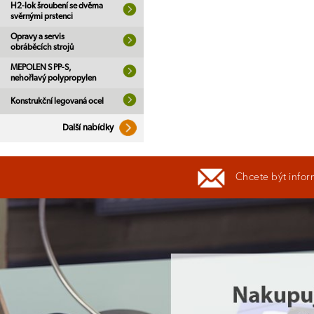
H2-lok šroubení se dvěma
svěrnými prstenci
Opravy a servis
obráběcích strojů
MEPOLEN S PP-S,
nehořlavý polypropylen
Konstrukční legovaná ocel
Další nabídky
Chcete být infor