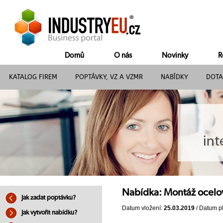
Domů
O nás
Novinky
R
KATALOG FIREM
POPTÁVKY, VZ A VZMR
NABÍDKY
DOTA
Nabídka: Montáž ocelov
Jak zadat poptávku?
Datum vložení:
25.03.2019
/ Datum pl
Jak vytvořit nabídku?