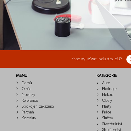
Proč využívat Industry-EU?
MENU
KATEGORIE
Domů
Auto
O nás
Ekologie
Novinky
Elektro
Reference
Obaly
Spokojení zákazníci
Plasty
Partneři
Práce
Kontakty
Služby
Stavebnictví
Strojírenství