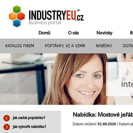
Domů
O nás
Novinky
R
KATALOG FIREM
POPTÁVKY, VZ A VZMR
NABÍDKY
DOTA
Nabídka: Mostové jeřá
Jak zadat poptávku?
Datum vložení:
01.08.2026
/ Datum pl
Jak vytvořit nabídku?