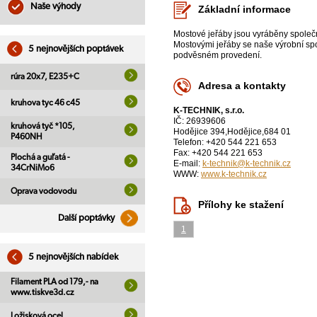
Naše výhody
Základní informace
Mostové jeřáby jsou vyráběny společ
Mostovými jeřáby se naše výrobní sp
5 nejnovějších poptávek
podvěsném provedení.
rúra 20x7, E235+C
Adresa a kontakty
kruhova tyc 46 c45
K-TECHNIK, s.r.o.
IČ: 26939606
kruhová tyč *105,
Hodějice 394,Hodějice,684 01
P460NH
Telefon: +420 544 221 653
Fax: +420 544 221 653
Plochá a guľatá -
E-mail:
k-technik@k-technik.cz
34CrNiMo6
WWW:
www.k-technik.cz
Oprava vodovodu
Přílohy ke stažení
Další poptávky
1
5 nejnovějších nabídek
Filament PLA od 179,- na
www.tiskve3d.cz
Ložisková ocel