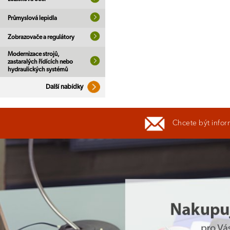
Průmyslová lepidla
Zobrazovače a regulátory
Modernizace strojů,
zastaralých řídících nebo
hydraulických systémů
Další nabídky
Chcete být infor