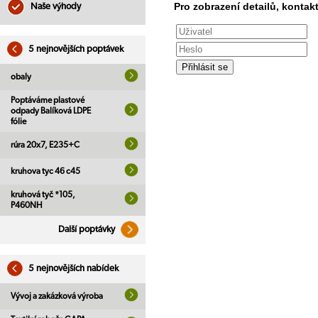
Pro zobrazení detailů, kontakt
Naše výhody
5 nejnovějších poptávek
obaly
Poptáváme plastové
odpady Balíková LDPE
fólie
rúra 20x7, E235+C
kruhova tyc 46 c45
kruhová tyč *105,
P460NH
Další poptávky
5 nejnovějších nabídek
Vývoj a zakázková výroba