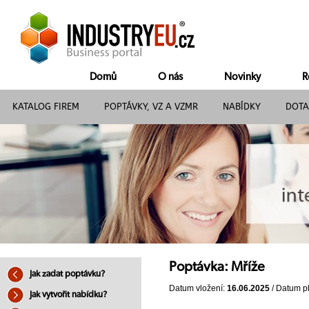
Domů
O nás
Novinky
R
KATALOG FIREM
POPTÁVKY, VZ A VZMR
NABÍDKY
DOTA
Poptávka: Mříže
Jak zadat poptávku?
Datum vložení:
16.06.2025
/ Datum pl
Jak vytvořit nabídku?