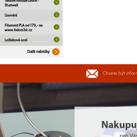
Textilní rohože GAPA -
Shatwell
Lisování
Filament PLA od 179,- na
www.tiskve3d.cz
Ložisková ocel
Další nabídky
Chcete být infor