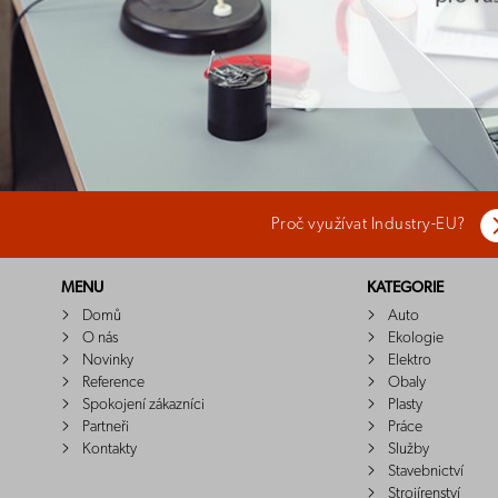
Proč využívat Industry-EU?
MENU
KATEGORIE
Domů
Auto
O nás
Ekologie
Novinky
Elektro
Reference
Obaly
Spokojení zákazníci
Plasty
Partneři
Práce
Kontakty
Služby
Stavebnictví
Strojírenství