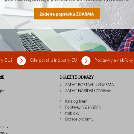
try-EU?
Cíle portálu Industry-EU
Poptávky a nabídky
IE
DŮLEŽITÉ ODKAZY
ZADAT POPTÁVKU ZDARMA
gie
ZADAT NABÍDKU ZDARMA
o
Katalog firem
Poptávky, VZ a VZMR
Nabídky
Dotace pro firmy
nictví
enství