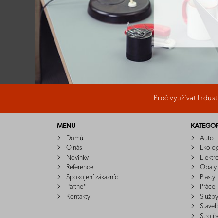
Proč využívat Indus
MENU
KATEGOR
Domů
Auto
O nás
Ekolo
Novinky
Elektr
Reference
Obaly
Spokojení zákazníci
Plasty
Partneři
Práce
Kontakty
Služby
Staveb
Strojír