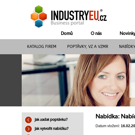
Domů
O nás
Novink
KATALOG FIREM
POPTÁVKY, VZ A VZMR
NABÍDK
Nabídka: Nabíd
Jak zadat poptávku?
Datum vložení:
16.02.2
Jak vytvořit nabídku?