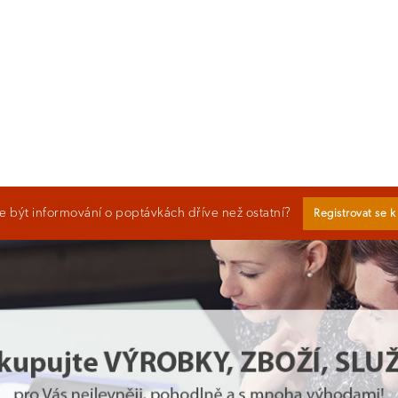
 být informování o poptávkách dříve než ostatní?
Registrovat se 