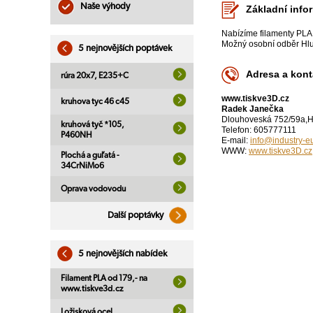
Naše výhody
Základní info
Nabízíme filamenty PLA
Možný osobní odběr Hlu
5 nejnovějších poptávek
Adresa a kont
rúra 20x7, E235+C
www.tiskve3D.cz
kruhova tyc 46 c45
Radek Janečka
Dlouhoveská 752/59a,H
kruhová tyč *105,
Telefon: 605777111
P460NH
E-mail:
info@industry-e
WWW:
www.tiskve3D.cz
Plochá a guľatá -
34CrNiMo6
Oprava vodovodu
Další poptávky
5 nejnovějších nabídek
Filament PLA od 179,- na
www.tiskve3d.cz
Ložisková ocel