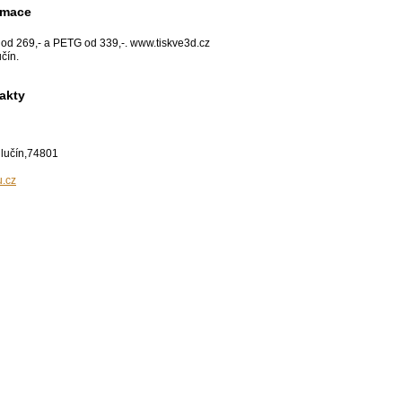
rmace
 od 269,- a PETG od 339,-. www.tiskve3d.cz
čín.
akty
lučín,74801
u.cz