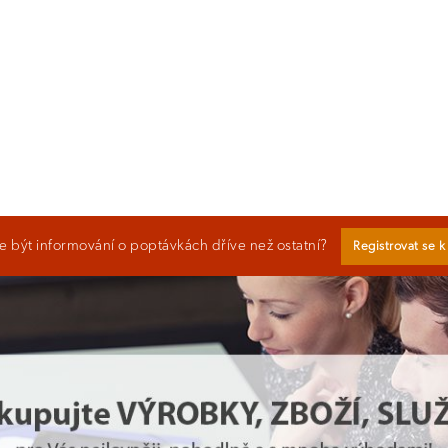
 být informování o poptávkách dříve než ostatní?
Registrovat se 