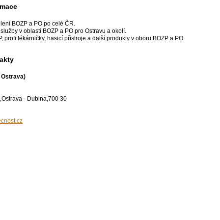
rmace
olení BOZP a PO po celé ČR.
lužby v oblasti BOZP a PO pro Ostravu a okolí.
profi lékárničky, hasicí přístroje a další produkty v oboru BOZP a PO.
akty
 Ostrava)
,Ostrava - Dubina,700 30
cnost.cz