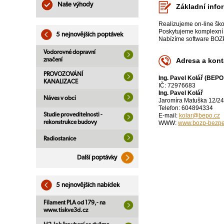
Naše výhody
Základní info
Realizujeme on-line šk
Poskytujeme komplexní s
5 nejnovějších poptávek
Nabízíme software BOZP, 
Vodorovné dopravní
značení
Adresa a kont
PROVOZOVÁNÍ
Ing. Pavel Kolář (BEPO
KANALIZACE
IČ: 72976683
Ing. Pavel Kolář
Náves v obci
Jaromíra Matuška 12/24
Telefon: 604894334
Studie proveditelnosti -
E-mail:
kolar@bepo.cz
rekonstrukce budovy
WWW:
www.bozp-bezpe
Radiostanice
Další poptávky
5 nejnovějších nabídek
Filament PLA od 179,- na
www.tiskve3d.cz