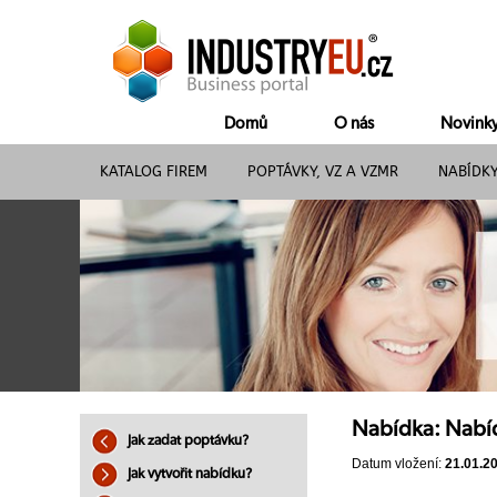
Domů
O nás
Novink
KATALOG FIREM
POPTÁVKY, VZ A VZMR
NABÍDK
Nabídka: Nabí
Jak zadat poptávku?
Datum vložení:
21.01.2
Jak vytvořit nabídku?