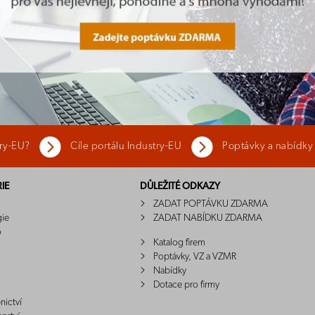
try-EU?
Cíle portálu Industry-EU
Poptávky a nabídky
IE
DŮLEŽITÉ ODKAZY
ZADAT POPTÁVKU ZDARMA
gie
ZADAT NABÍDKU ZDARMA
o
Katalog firem
Poptávky, VZ a VZMR
Nabídky
Dotace pro firmy
nictví