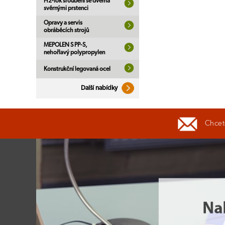
H2-lok šroubení se dvěma
svěrnými prstenci
Opravy a servis
obráběcích strojů
MEPOLEN S PP-S,
nehořlavý polypropylen
Konstrukční legovaná ocel
Další nabídky
Chcete