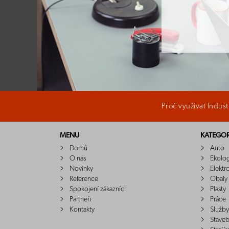
Proč využívat Indus
MENU
KATEGOR
Domů
Auto
O nás
Ekolo
Novinky
Elektr
Reference
Obaly
Spokojení zákazníci
Plasty
Partneři
Práce
Kontakty
Služby
Staveb