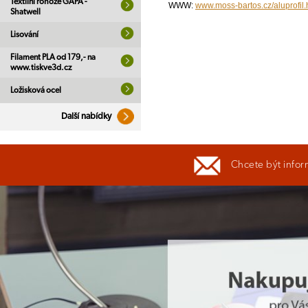
Textilní rohože GAPA -
WWW:
www.moss-bartos.cz/aluprofil
Shatwell
Lisování
Filament PLA od 179,- na
www.tiskve3d.cz
Ložisková ocel
Další nabídky
Chcete být infor