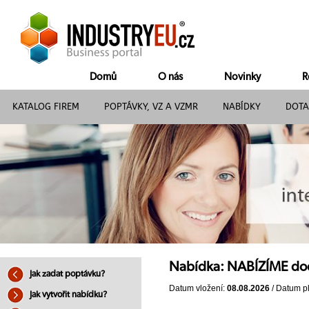
Domů
O nás
Novinky
R
KATALOG FIREM
POPTÁVKY, VZ A VZMR
NABÍDKY
DOTA
Nabídka: NABÍZÍME dod
Jak zadat poptávku?
Datum vložení:
08.08.2026
/ Datum pl
Jak vytvořit nabídku?