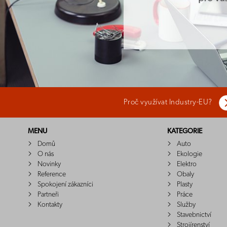
Proč využívat Industry-EU?
MENU
KATEGORIE
Domů
Auto
O nás
Ekologie
Novinky
Elektro
Reference
Obaly
Spokojení zákazníci
Plasty
Partneři
Práce
Kontakty
Služby
Stavebnictví
Strojírenství