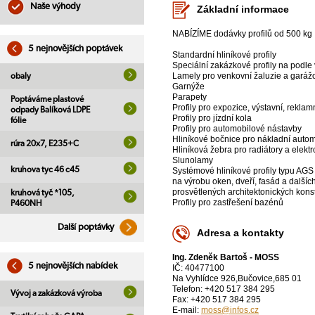
Naše výhody
Základní informace
NABÍZÍME dodávky profilů od 500 kg
5 nejnovějších poptávek
Standardní hliníkové profily
Speciální zakázkové profily na podl
Lamely pro venkovní žaluzie a garáž
obaly
Garnýže
Parapety
Poptáváme plastové
Profily pro expozice, výstavní, reklam
odpady Balíková LDPE
Profily pro jízdní kola
fólie
Profily pro automobilové nástavby
Hliníkové bočnice pro nákladní autom
rúra 20x7, E235+C
Hliníková žebra pro radiátory a elekt
Slunolamy
kruhova tyc 46 c45
Systémové hliníkové profily typu AGS
na výrobu oken, dveří, fasád a dalšíc
prosvětlených architektonických kons
kruhová tyč *105,
Profily pro zastřešení bazénů
P460NH
Další poptávky
Adresa a kontakty
Ing. Zdeněk Bartoš - MOSS
5 nejnovějších nabídek
IČ: 40477100
Na Vyhlídce 926,Bučovice,685 01
Telefon: +420 517 384 295
Vývoj a zakázková výroba
Fax: +420 517 384 295
E-mail:
moss@infos.cz