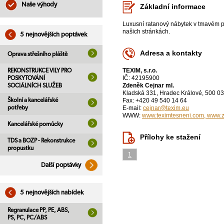
Naše výhody
Základní informace
Luxusní ratanový nábytek v tmavém pr
našich stránkách.
5 nejnovějších poptávek
Adresa a kontakty
Oprava střešního pláště
TEXIM, s.r.o.
REKONSTRUKCE VILY PRO
IČ: 42195900
POSKYTOVÁNÍ
Zdeněk Cejnar ml.
SOCIÁLNÍCH SLUŽEB
Kladská 331, Hradec Králové, 500 03
Školní a kancelářské
Fax: +420 49 540 14 64
potřeby
E-mail:
cejnar@texim.eu
WWW:
www.teximtesneni.com, www.z
Kancelářské pomůcky
Přílohy ke stažení
TDS a BOZP - Rekonstrukce
propustku
1
Další poptávky
5 nejnovějších nabídek
Regranulace PP, PE, ABS,
PS, PC, PC/ABS