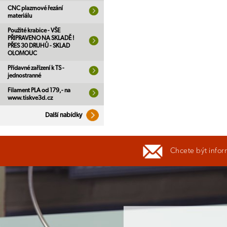
CNC plazmové řezání
materiálu
Použité krabice - VŠE
PŘIPRAVENO NA SKLADĚ !
PŘES 30 DRUHŮ - SKLAD
OLOMOUC
Přídavné zařízení k TS -
jednostranné
Filament PLA od 179,- na
www.tiskve3d.cz
Další nabídky
Chcete být infor