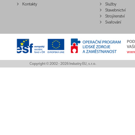
Kontakty
Služby
Stavebnictví
Strojírenství
Svařování
Copyright © 2002 - 2026 Industry EU, s.r.o.