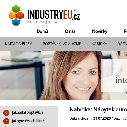
Domů
O nás
Novinky
R
KATALOG FIREM
POPTÁVKY, VZ A VZMR
NABÍDKY
DOTA
Nabídka: Nábytek z um
Jak zadat poptávku?
Datum vložení:
29.07.2026
/ Datum pl
Jak vytvořit nabídku?