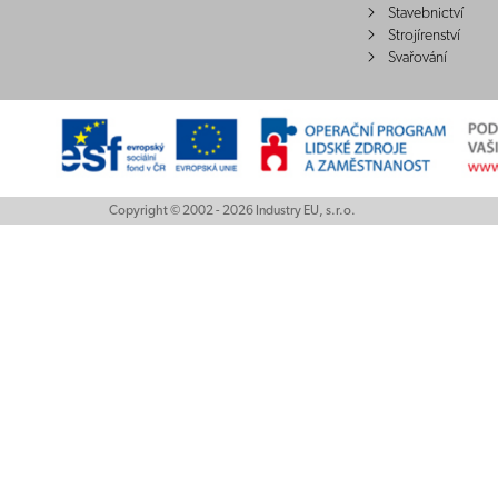
Stavebnictví
Strojírenství
Svařování
Copyright © 2002 - 2026 Industry EU, s.r.o.