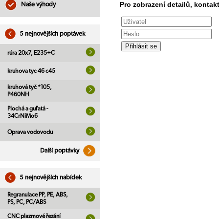
Pro zobrazení detailů, kontakt
Naše výhody
5 nejnovějších poptávek
rúra 20x7, E235+C
kruhova tyc 46 c45
kruhová tyč *105,
P460NH
Plochá a guľatá -
34CrNiMo6
Oprava vodovodu
Další poptávky
5 nejnovějších nabídek
Regranulace PP, PE, ABS,
PS, PC, PC/ABS
CNC plazmové řezání