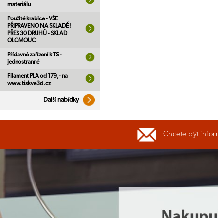
materiálu
Použité krabice - VŠE
PŘIPRAVENO NA SKLADĚ !
PŘES 30 DRUHŮ - SKLAD
OLOMOUC
Přídavné zařízení k TS -
jednostranné
Filament PLA od 179,- na
www.tiskve3d.cz
Další nabídky
Chcete být infor