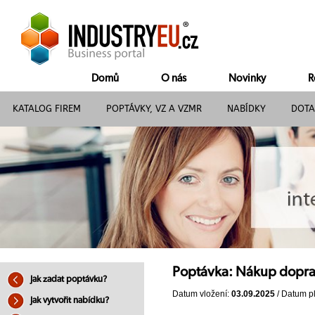
Domů
O nás
Novinky
R
KATALOG FIREM
POPTÁVKY, VZ A VZMR
NABÍDKY
DOTA
Poptávka: Nákup dopra
Jak zadat poptávku?
Datum vložení:
03.09.2025
/ Datum pl
Jak vytvořit nabídku?