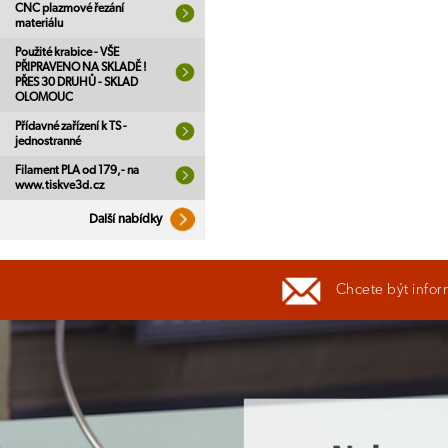
CNC plazmové řezání
materiálu
Použité krabice - VŠE
PŘIPRAVENO NA SKLADĚ !
PŘES 30 DRUHŮ - SKLAD
OLOMOUC
Přídavné zařízení k TS -
jednostranné
Filament PLA od 179,- na
www.tiskve3d.cz
Další nabídky
Chcete být infor