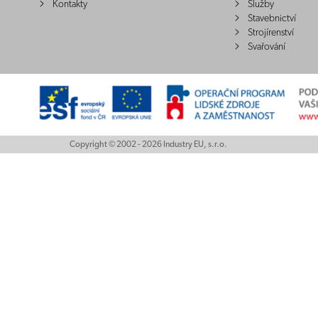
Kontakty
Služby
Stavebnictví
Strojírenství
Svařování
Copyright © 2002 - 2026 Industry EU, s.r.o.