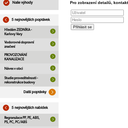
Pro zobrazení detailů, kontakt
Naše výhody
5 nejnovějších poptávek
Hledám ZEDNÍKA -
Karlovy Vary
Vodorovné dopravní
značení
PROVOZOVÁNÍ
KANALIZACE
Náves v obci
Studie proveditelnosti -
rekonstrukce budovy
Další poptávky
5 nejnovějších nabídek
Regranulace PP, PE, ABS,
PS, PC, PC/ABS