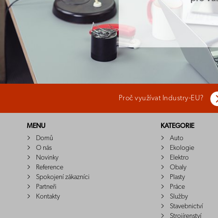
Proč využívat Industry-EU?
MENU
KATEGORIE
Domů
Auto
O nás
Ekologie
Novinky
Elektro
Reference
Obaly
Spokojení zákazníci
Plasty
Partneři
Práce
Kontakty
Služby
Stavebnictví
Strojírenství