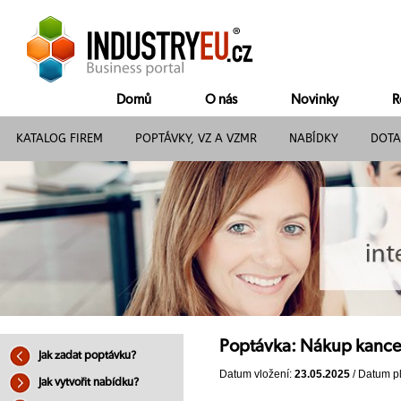
Domů
O nás
Novinky
R
KATALOG FIREM
POPTÁVKY, VZ A VZMR
NABÍDKY
DOTA
Poptávka: Nákup kance
Jak zadat poptávku?
Datum vložení:
23.05.2025
/ Datum pl
Jak vytvořit nabídku?