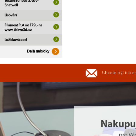
Textilní rohože GAPA -
Shatwell
Lisování
Filament PLA od 179,- na
www.tiskve3d.cz
Ložisková ocel
Další nabídky
Chcete být infor