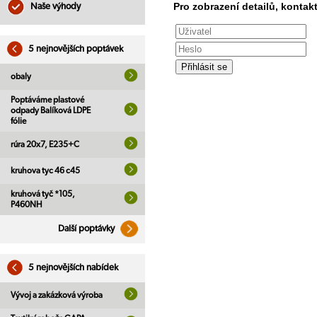
Pro zobrazení detailů, kontakt
Naše výhody
5 nejnovějších poptávek
obaly
Poptáváme plastové
odpady Balíková LDPE
fólie
rúra 20x7, E235+C
kruhova tyc 46 c45
kruhová tyč *105,
P460NH
Další poptávky
5 nejnovějších nabídek
Vývoj a zakázková výroba