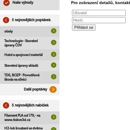
Pro zobrazení detailů, kontakt
Naše výhody
5 nejnovějších poptávek
obaly
Technologie - Stavební
úpravy ČDV
Hutní a spojovací materiál
Stavební úpravy skladů
TDS, BOZP - Povodňová
škoda na silnici
Další poptávky
5 nejnovějších nabídek
Filament PLA od 179,- na
www.tiskve3d.cz
H2-lok šroubení se dvěma