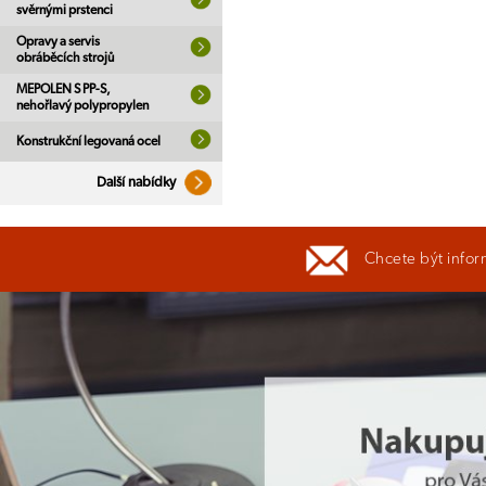
svěrnými prstenci
Opravy a servis
obráběcích strojů
MEPOLEN S PP-S,
nehořlavý polypropylen
Konstrukční legovaná ocel
Další nabídky
Chcete být infor