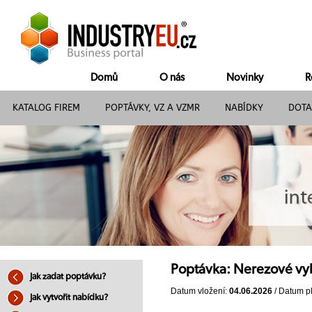
Domů
O nás
Novinky
R
KATALOG FIREM
POPTÁVKY, VZ A VZMR
NABÍDKY
DOTA
Poptávka: Nerezové vy
Jak zadat poptávku?
Datum vložení:
04.06.2026
/ Datum pl
Jak vytvořit nabídku?