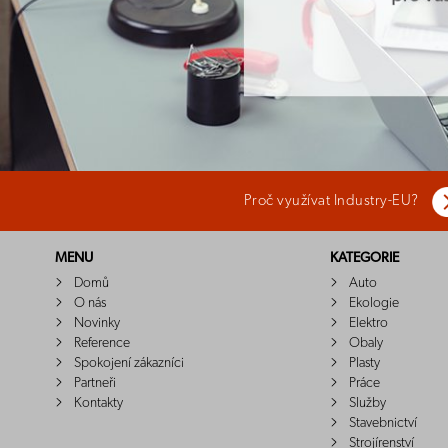
Proč využívat Industry-EU?
MENU
KATEGORIE
Domů
Auto
O nás
Ekologie
Novinky
Elektro
Reference
Obaly
Spokojení zákazníci
Plasty
Partneři
Práce
Kontakty
Služby
Stavebnictví
Strojírenství