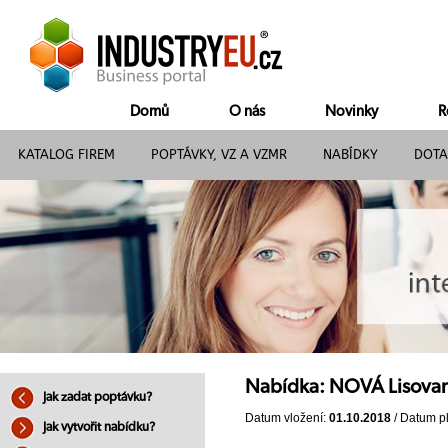
Domů
O nás
Novinky
R
KATALOG FIREM
POPTÁVKY, VZ A VZMR
NABÍDKY
DOTA
Nabídka: NOVÁ Lisovaná
Jak zadat poptávku?
Datum vložení:
01.10.2018
/ Datum pl
Jak vytvořit nabídku?