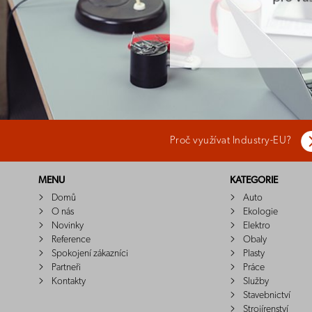
Proč využívat Industry-EU?
MENU
KATEGORIE
Domů
Auto
O nás
Ekologie
Novinky
Elektro
Reference
Obaly
Spokojení zákazníci
Plasty
Partneři
Práce
Kontakty
Služby
Stavebnictví
Strojírenství