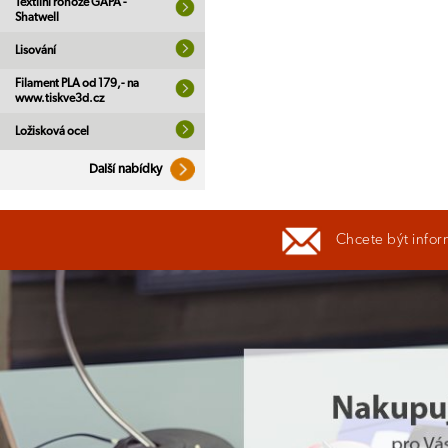
Textilní rohože GAPA -
Shatwell
Lisování
Filament PLA od 179,- na
www.tiskve3d.cz
Ložisková ocel
Další nabídky
Chcete být infor