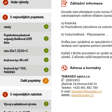
Naše výhody
Základní informace
Dovolte nám představit zcela novou ř
odnímatelným vnitřním křídlem (vynda
5 nejnovějších poptávek
a) Klasická
b) Prachotěsná (zkoušena na vzduch
obaly
b) Vzduchotěsná - Připravujeme ...
Poptáváme plastové
odpady Balíková LDPE
Dvířka jsou vyráběná ze speciálních 
fólie
sestava není spojena pomocí pevného 
rúra 20x7, E235+C
Každé z těchto provedení se vyrábí s
zámků. Z důvodu vyšší bezpečnosti j
kruhova tyc 46 c45
Adresa a kontakty
kruhová tyč *105,
P460NH
TAMADEX spol.s.r.o.
IČ: 26001853
Další poptávky
Zbečník 19,Hronov,549 31
Telefon: +420 491 482 784
E-mail:
tamadex@tamadex.cz
5 nejnovějších nabídek
WWW:
www.tamadex.cz
Vývoj a zakázková výroba