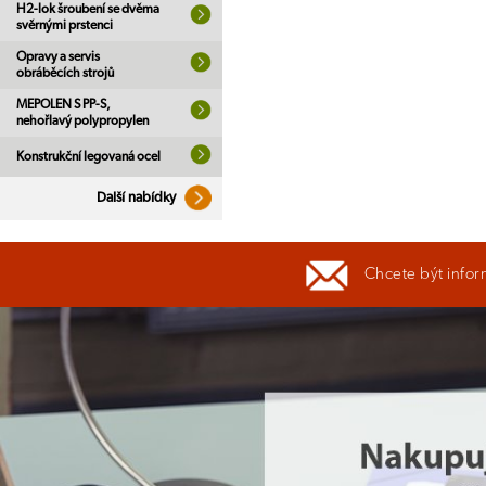
H2-lok šroubení se dvěma
svěrnými prstenci
Opravy a servis
obráběcích strojů
MEPOLEN S PP-S,
nehořlavý polypropylen
Konstrukční legovaná ocel
Další nabídky
Chcete být infor