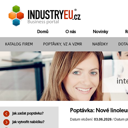
Domů
O nás
Novinky
R
KATALOG FIREM
POPTÁVKY, VZ A VZMR
NABÍDKY
DOTA
Poptávka: Nové linole
Jak zadat poptávku?
Datum vložení:
03.06.2026
/ Datum pl
Jak vytvořit nabídku?