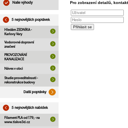
Pro zobrazení detailů, kontakt
Naše výhody
5 nejnovějších poptávek
Hledám ZEDNÍKA -
Karlovy Vary
Vodorovné dopravní
značení
PROVOZOVÁNÍ
KANALIZACE
Náves v obci
Studie proveditelnosti -
rekonstrukce budovy
Další poptávky
5 nejnovějších nabídek
Filament PLA od 179,- na
www.tiskve3d.cz