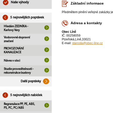
Naše výhody
Základní informace
Předmětem plnění veřejné zakázky je
5 nejnovějších poptávek
Adresa a kontakty
Hledám ZEDNÍKA -
Karlovy Vary
Obec Líně
IČ: 00258059
Vodorovné dopravní
Plzeňská,Líně,33021
značení
E-mail:
starosta@obec-line.cz
PROVOZOVÁNÍ
KANALIZACE
Náves v obci
Studie proveditelnosti -
rekonstrukce budovy
Další poptávky
5 nejnovějších nabídek
Regranulace PP, PE, ABS,
PS, PC, PC/ABS