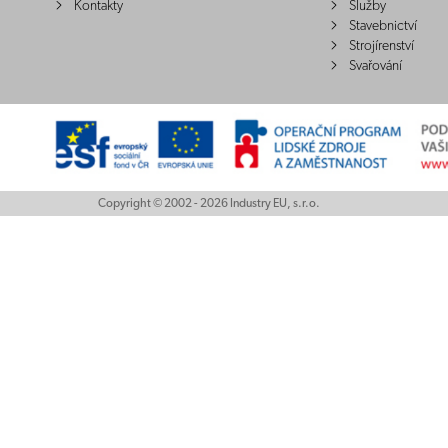
Kontakty
Služby
Stavebnictví
Strojírenství
Svařování
Copyright © 2002 - 2026 Industry EU, s.r.o.