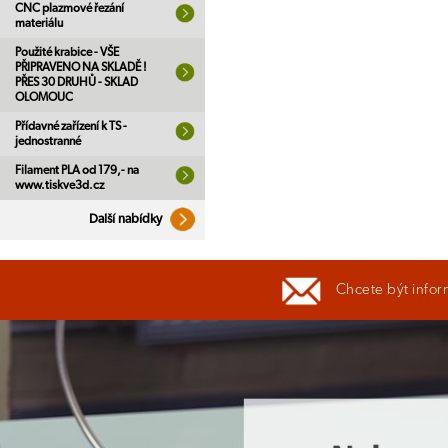
CNC plazmové řezání
materiálu
Použité krabice - VŠE
PŘIPRAVENO NA SKLADĚ !
PŘES 30 DRUHŮ - SKLAD
OLOMOUC
Přídavné zařízení k TS -
jednostranné
Filament PLA od 179,- na
www.tiskve3d.cz
Další nabídky
Chcete být infor