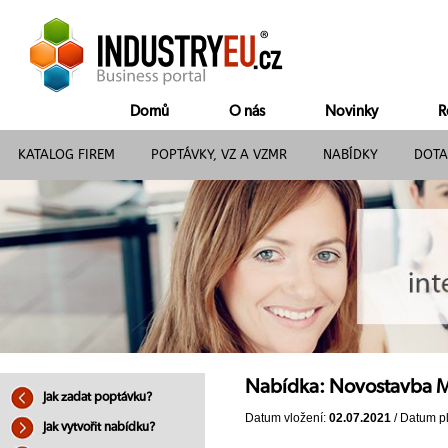
Domů
O nás
Novinky
R
KATALOG FIREM
POPTÁVKY, VZ A VZMR
NABÍDKY
DOTA
Nabídka: Novostavba 
Jak zadat poptávku?
Datum vložení:
02.07.2021
/ Datum pl
Jak vytvořit nabídku?