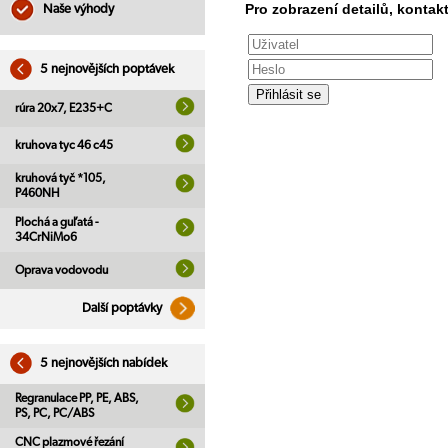
Pro zobrazení detailů, kontakt
Naše výhody
5 nejnovějších poptávek
rúra 20x7, E235+C
kruhova tyc 46 c45
kruhová tyč *105,
P460NH
Plochá a guľatá -
34CrNiMo6
Oprava vodovodu
Další poptávky
5 nejnovějších nabídek
Regranulace PP, PE, ABS,
PS, PC, PC/ABS
CNC plazmové řezání