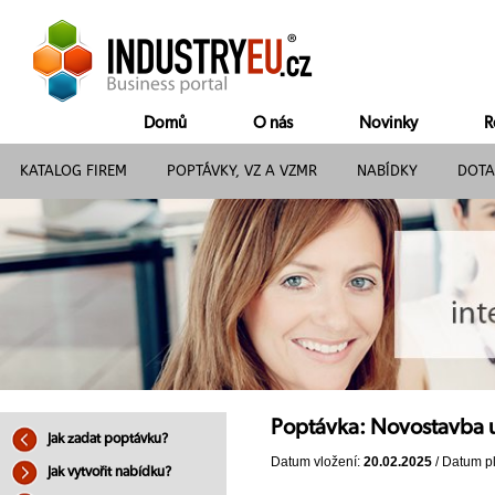
Domů
O nás
Novinky
R
KATALOG FIREM
POPTÁVKY, VZ A VZMR
NABÍDKY
DOTA
Poptávka: Novostavba 
Jak zadat poptávku?
Datum vložení:
20.02.2025
/ Datum pl
Jak vytvořit nabídku?