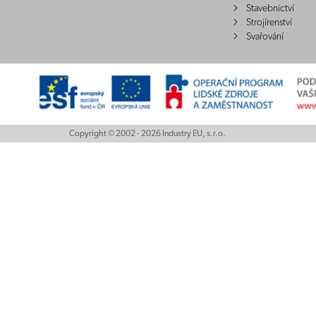
Stavebnictví
Strojírenství
Svařování
Copyright © 2002 - 2026 Industry EU, s.r.o.