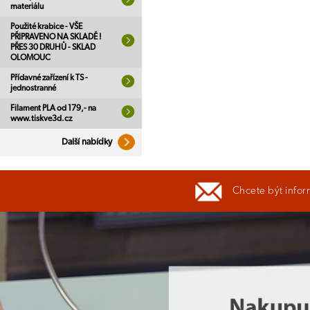
materiálu
Použité krabice - VŠE
PŘIPRAVENO NA SKLADĚ !
PŘES 30 DRUHŮ - SKLAD
OLOMOUC
Přídavné zařízení k TS -
jednostranné
Filament PLA od 179,- na
www.tiskve3d.cz
Další nabídky
Chcete být infor