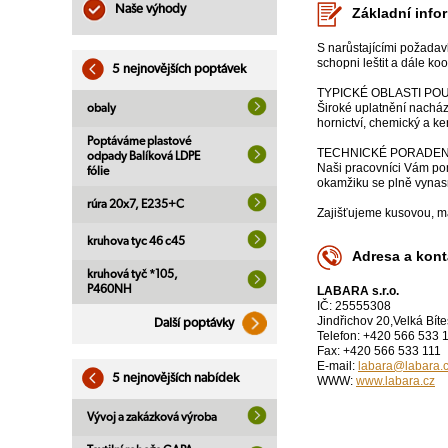
Naše výhody
Základní info
S narůstajícími požadav
schopni leštit a dále ko
5 nejnovějších poptávek
TYPICKÉ OBLASTI POU
Široké uplatnění nacháze
obaly
hornictví, chemický a ke
Poptáváme plastové
TECHNICKÉ PORADEN
odpady Balíková LDPE
Naši pracovníci Vám po
fólie
okamžiku se plně vynasn
rúra 20x7, E235+C
Zajišťujeme kusovou, ma
kruhova tyc 46 c45
Adresa a kont
kruhová tyč *105,
P460NH
LABARA s.r.o.
IČ: 25555308
Jindřichov 20,Velká Bít
Další poptávky
Telefon: +420 566 533 
Fax: +420 566 533 111
E-mail:
labara@labara.
5 nejnovějších nabídek
WWW:
www.labara.cz
Vývoj a zakázková výroba