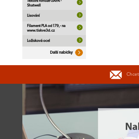
Textilní rohože GAPA -
Shatwell
Lisování
Filament PLA od 179,- na
www.tiskve3d.cz
Ložisková ocel
Další nabídky
Chcete