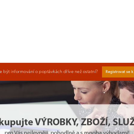
 být informování o poptávkách dříve než ostatní?
Registrovat se 