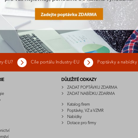
try-EU?
Cíle portálu Industry-EU
Poptávky a nabídky
IE
DŮLEŽITÉ ODKAZY
ZADAT POPTÁVKU ZDARMA
gie
ZADAT NABÍDKU ZDARMA
o
Katalog firem
Poptávky, VZ a VZMR
Nabídky
Dotace pro firmy
nictví
enství