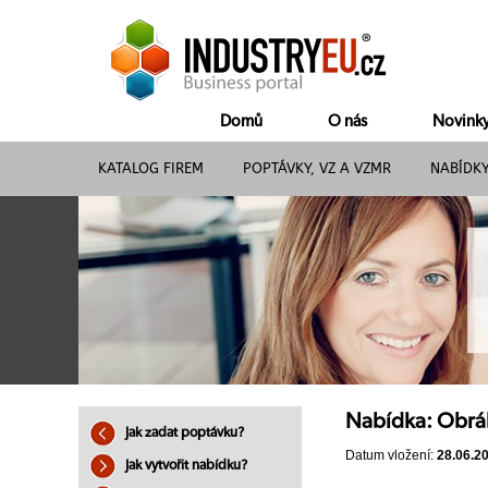
Domů
O nás
Novink
KATALOG FIREM
POPTÁVKY, VZ A VZMR
NABÍDK
Nabídka: Obráb
Jak zadat poptávku?
Datum vložení:
28.06.2
Jak vytvořit nabídku?