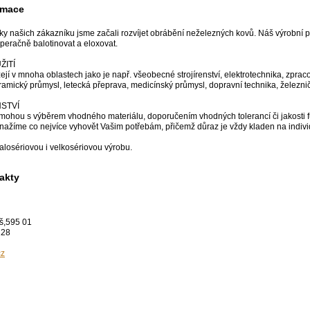
rmace
ky našich zákazníku jsme začali rozvíjet obrábění neželezných kovů. Náš výrobní p
operačně balotinovat a eloxovat.
ŽITÍ
jí v mnoha oblastech jako je např. všeobecné strojírenství, elektrotechnika, zpraco
ramický průmysl, letecká přeprava, medicínský průmysl, dopravní technika, železnič
STVÍ
mohou s výběrem vhodného materiálu, doporučením vhodných tolerancí či jakosti f
ažíme co nejvíce vyhovět Vašim potřebám, přičemž důraz je vždy kladen na indivi
losériovou i velkosériovou výrobu.
akty
eš,595 01
128
cz