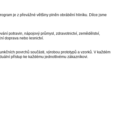
rogram je z převážné většiny plněn obrábění hliníku. Dílce jsme
vání potravin, nápojový průmysl, zdravotnictví, zemědělství,
ní doprava nebo lesnictví.
unkčních povrchů součásti, výrobou prototypů a vzorků. V každém
duální přístup ke každému jednotlivému zákazníkovi.