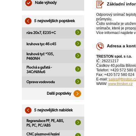
Naše výhody
Základní info
Odporový snímač teploty 
průmyslu.
5 nejnovějších poptávek
Čidlo snímače je uložen
snímače, které je propo
Více informací najdete 
rúra 20x7, E235+C
kruhova tyc 46 c45
Adresa a kont
kruhová tyč *105,
TRESTON spol. s r.o.
P460NH
IČ: 26221217
Částkov 40,pošta Bílovi
Plochá a guľatá -
Telefon: +420 572 580 
34CrNiMo6
Fax: +420 572 580 024
E-mail:
sales@treston.c
Oprava vodovodu
WWW:
www.treston.cz
Další poptávky
5 nejnovějších nabídek
Regranulace PP, PE, ABS,
PS, PC, PC/ABS
CNC plazmové řezání