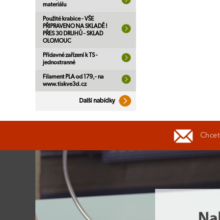
materiálu
Použité krabice - VŠE
PŘIPRAVENO NA SKLADĚ !
PŘES 30 DRUHŮ - SKLAD
OLOMOUC
Přídavné zařízení k TS -
jednostranné
Filament PLA od 179,- na
www.tiskve3d.cz
Další nabídky
Chcete