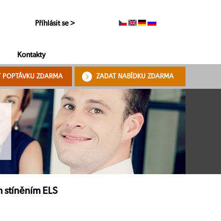
Příhlásit se >
Kontakty
T POPTÁVKU ZDARMA
ZADAT NABÍDKU ZDARMA
 stíněním ELS