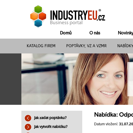
Domů
O nás
Novink
KATALOG FIREM
POPTÁVKY, VZ A VZMR
NABÍDK
Nabídka: Odpor
Jak zadat poptávku?
Datum vložení:
31.07.2
Jak vytvořit nabídku?