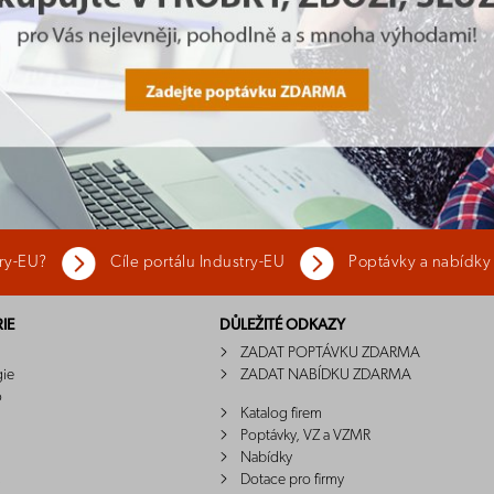
try-EU?
Cíle portálu Industry-EU
Poptávky a nabídky
IE
DŮLEŽITÉ ODKAZY
ZADAT POPTÁVKU ZDARMA
gie
ZADAT NABÍDKU ZDARMA
o
Katalog firem
Poptávky, VZ a VZMR
Nabídky
Dotace pro firmy