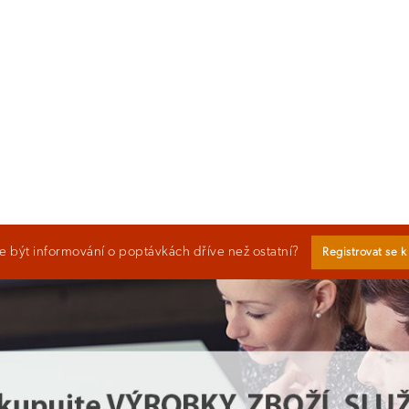
 být informování o poptávkách dříve než ostatní?
Registrovat se 