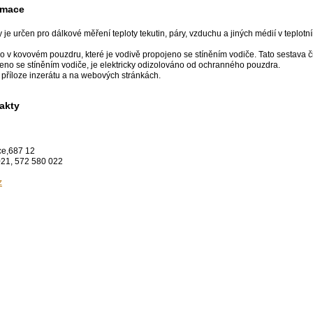
rmace
je určen pro dálkové měření teploty tekutin, páry, vzduchu a jiných médií v teplot
o v kovovém pouzdru, které je vodivě propojeno se stíněním vodiče. Tato sestava
jeno se stíněním vodiče, je elektricky odizolováno od ochranného pouzdra.
v příloze inzerátu a na webových stránkách.
akty
ce,687 12
021, 572 580 022
z