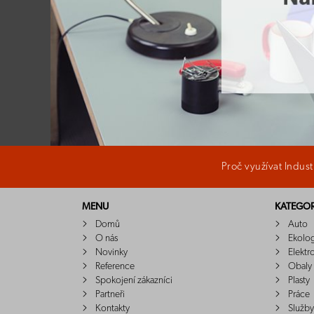
Proč využívat Indus
MENU
KATEGOR
Domů
Auto
O nás
Ekolo
Novinky
Elektr
Reference
Obaly
Spokojení zákazníci
Plasty
Partneři
Práce
Kontakty
Služby