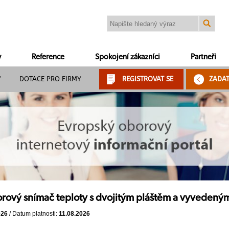
y
Reference
Spokojení zákazníci
Partneři
Y
DOTACE PRO FIRMY
REGISTROVAT SE
ZADA
ový snímač teploty s dvojitým pláštěm a vyvedeným
026
/ Datum platnosti:
11.08.2026