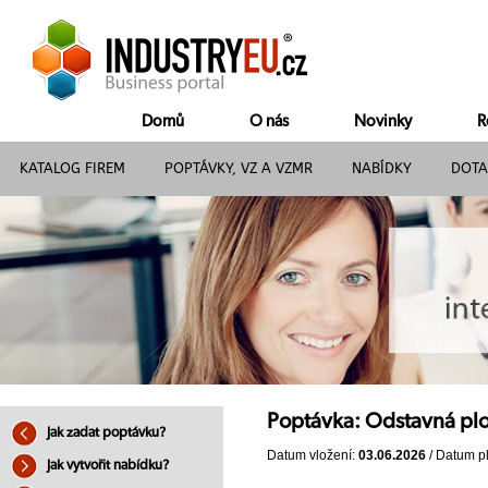
Domů
O nás
Novinky
R
KATALOG FIREM
POPTÁVKY, VZ A VZMR
NABÍDKY
DOTA
Poptávka: Odstavná pl
Jak zadat poptávku?
Datum vložení:
03.06.2026
/ Datum pl
Jak vytvořit nabídku?