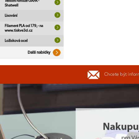
Textilní rohože GAPA -
Shatwell
Lisování
Filament PLA od 179,- na
www.tiskve3d.cz
Ložisková ocel
Další nabídky
Chcete být infor