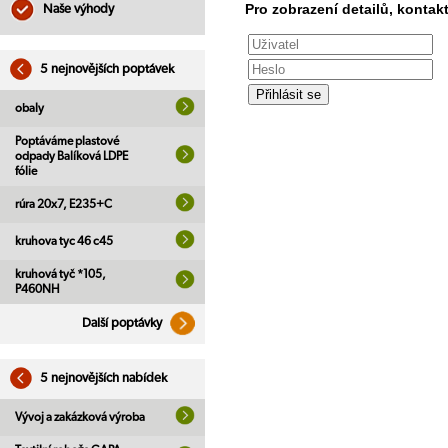
Pro zobrazení detailů, kontakt
Naše výhody
5 nejnovějších poptávek
obaly
Poptáváme plastové
odpady Balíková LDPE
fólie
rúra 20x7, E235+C
kruhova tyc 46 c45
kruhová tyč *105,
P460NH
Další poptávky
5 nejnovějších nabídek
Vývoj a zakázková výroba