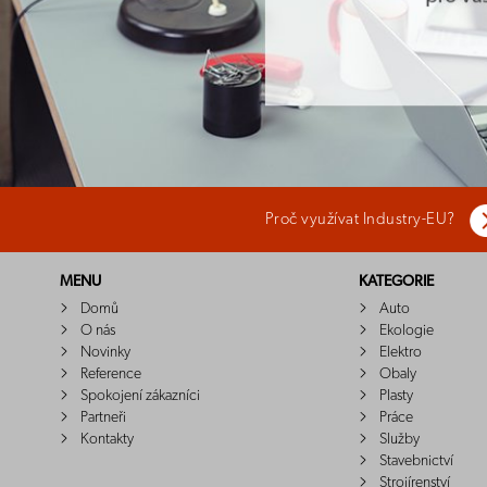
Proč využívat Industry-EU?
MENU
KATEGORIE
Domů
Auto
O nás
Ekologie
Novinky
Elektro
Reference
Obaly
Spokojení zákazníci
Plasty
Partneři
Práce
Kontakty
Služby
Stavebnictví
Strojírenství