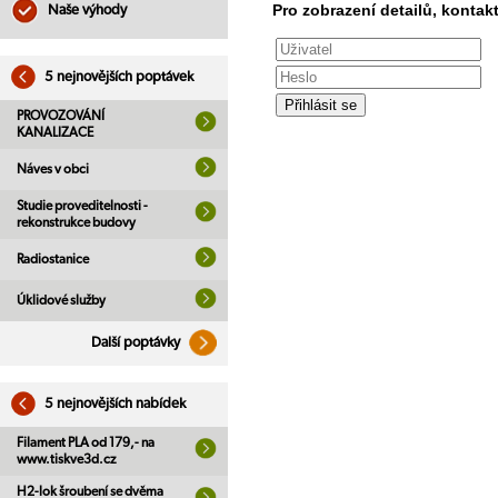
Pro zobrazení detailů, kontakt
Naše výhody
5 nejnovějších poptávek
PROVOZOVÁNÍ
KANALIZACE
Náves v obci
Studie proveditelnosti -
rekonstrukce budovy
Radiostanice
Úklidové služby
Další poptávky
5 nejnovějších nabídek
Filament PLA od 179,- na
www.tiskve3d.cz
H2-lok šroubení se dvěma