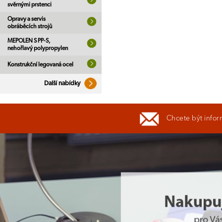
svěrnými prstenci
Opravy a servis
obráběcích strojů
MEPOLEN S PP-S,
nehořlavý polypropylen
Konstrukční legovaná ocel
Další nabídky
Chcete být infor