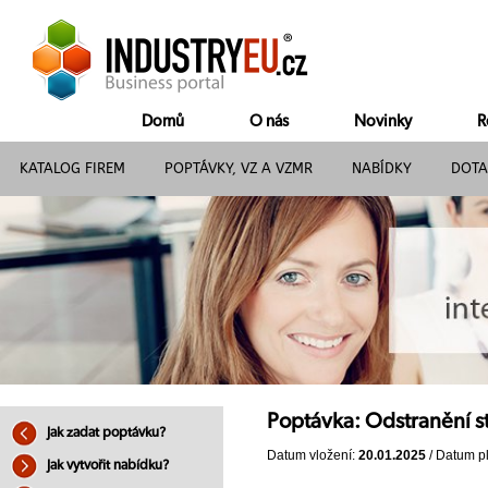
Domů
O nás
Novinky
R
KATALOG FIREM
POPTÁVKY, VZ A VZMR
NABÍDKY
DOTA
Poptávka: Odstranění s
Jak zadat poptávku?
Datum vložení:
20.01.2025
/ Datum pl
Jak vytvořit nabídku?