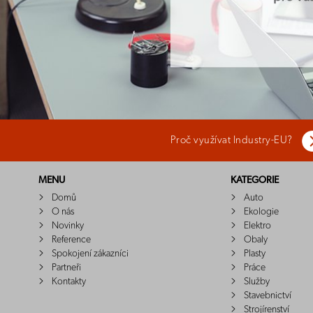
Proč využívat Industry-EU?
MENU
KATEGORIE
Domů
Auto
O nás
Ekologie
Novinky
Elektro
Reference
Obaly
Spokojení zákazníci
Plasty
Partneři
Práce
Kontakty
Služby
Stavebnictví
Strojírenství