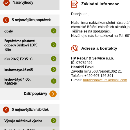
Naše výhody
Základní informace
Dobrý den,
5 nejnovějších poptávek
Naše firma nabízí kompletní nástrojář
chemické čištění chladících okruhů jak
Těšíme se na spolupráci.
obaly
Neváhejte nás kontaktovat na Tel: 6
Poptáváme plastové
odpady Balíková LDPE
Adresa a kontakty
fólie
HP Repair & Service s.r.o.
rúra 20x7, E235+C
IČ: 07075456
Harabiš Pavel
kruhova tyc 46 c45
Závodu míru 563,Nejdek,362 21
Telefon: +420 607 126 391
kruhová tyč *105,
E-mail:
harabispavel.rs@gmail.com
P460NH
Další poptávky
5 nejnovějších nabídek
Vývoj a zakázková výroba