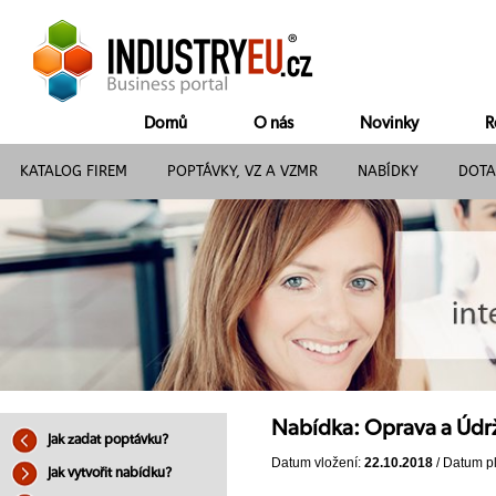
Domů
O nás
Novinky
R
KATALOG FIREM
POPTÁVKY, VZ A VZMR
NABÍDKY
DOTA
Nabídka: Oprava a Údržb
Jak zadat poptávku?
Datum vložení:
22.10.2018
/ Datum pl
Jak vytvořit nabídku?