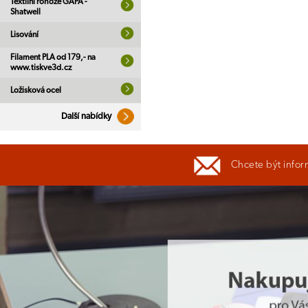
Textilní rohože GAPA -
Shatwell
Lisování
Filament PLA od 179,- na
www.tiskve3d.cz
Ložisková ocel
Další nabídky
Chcete být infor