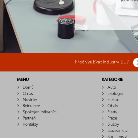
Proč využívat Industry-EU?
MENU
KATEGORIE
Domů
Auto
O nás
Ekologie
Novinky
Elektro
Reference
Obaly
Spokojení zákazníci
Plasty
Partneři
Práce
Kontakty
Služby
Stavebnictví
Strojírenství