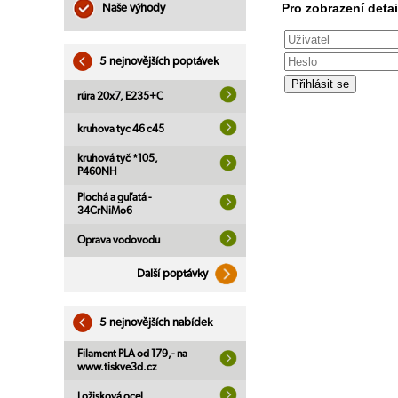
Pro zobrazení detai
Naše výhody
5 nejnovějších poptávek
rúra 20x7, E235+C
kruhova tyc 46 c45
kruhová tyč *105,
P460NH
Plochá a guľatá -
34CrNiMo6
Oprava vodovodu
Další poptávky
5 nejnovějších nabídek
Filament PLA od 179,- na
www.tiskve3d.cz
Ložisková ocel