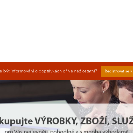
 být informování o poptávkách dříve než ostatní?
Registrovat se 