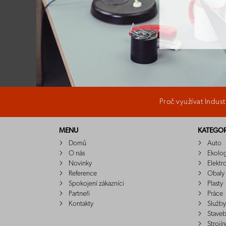
Proč využívat Indus
MENU
KATEGOR
Domů
Auto
O nás
Ekolo
Novinky
Elektr
Reference
Obaly
Spokojení zákazníci
Plasty
Partneři
Práce
Kontakty
Služby
Staveb
Strojír