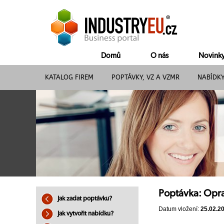
Domů
O nás
Novink
KATALOG FIREM
POPTÁVKY, VZ A VZMR
NABÍDK
Poptávka: Opr
Jak zadat poptávku?
Datum vložení:
25.02.2
Jak vytvořit nabídku?