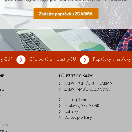
try-EU?
Cíle portálu Industry-EU
Poptávky a nabídky
IE
DŮLEŽITÉ ODKAZY
ZADAT POPTÁVKU ZDARMA
gie
ZADAT NABÍDKU ZDARMA
o
Katalog firem
Poptávky, VZ a VZMR
Nabídky
Dotace pro firmy
nictví
enství