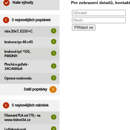
Pro zobrazení detailů, kontakt
Naše výhody
5 nejnovějších poptávek
rúra 20x7, E235+C
kruhova tyc 46 c45
kruhová tyč *105,
P460NH
Plochá a guľatá -
34CrNiMo6
Oprava vodovodu
Další poptávky
5 nejnovějších nabídek
Filament PLA od 179,- na
www.tiskve3d.cz
Ložisková ocel