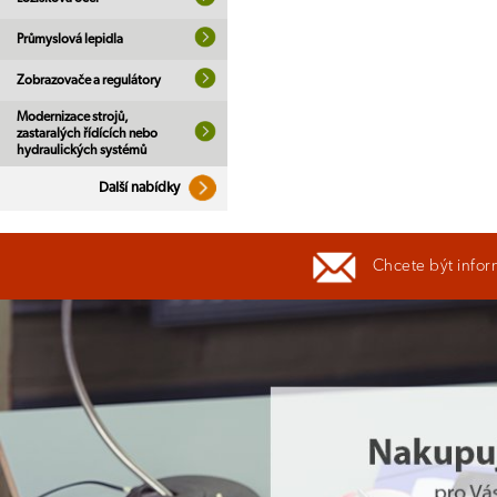
Průmyslová lepidla
Zobrazovače a regulátory
Modernizace strojů,
zastaralých řídících nebo
hydraulických systémů
Další nabídky
Chcete být infor