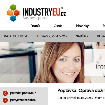
Domů
O nás
Novinky
R
KATALOG FIREM
POPTÁVKY, VZ A VZMR
NABÍDKY
DOTA
Poptávka: Oprava dožilý
Jak zadat poptávku?
Datum vložení:
03.06.2025
/ Datum pl
Jak vytvořit nabídku?