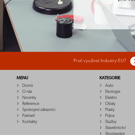
Proč využívat Industry-EU?
MENU
KATEGORIE
Domů
Auto
O nás
Ekologie
Novinky
Elektro
Reference
Obaly
Spokojení zákazníci
Plasty
Partneři
Práce
Kontakty
Služby
Stavebnictví
Strojírenství