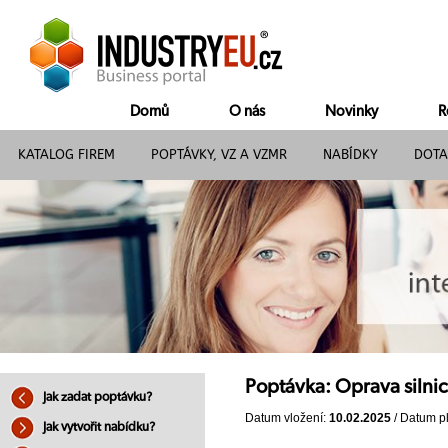
Domů
O nás
Novinky
R
KATALOG FIREM
POPTÁVKY, VZ A VZMR
NABÍDKY
DOTA
Poptávka: Oprava silnic
Jak zadat poptávku?
Datum vložení:
10.02.2025
/ Datum pl
Jak vytvořit nabídku?