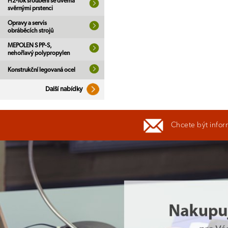
H2-lok šroubení se dvěma
svěrnými prstenci
Opravy a servis
obráběcích strojů
MEPOLEN S PP-S,
nehořlavý polypropylen
Konstrukční legovaná ocel
Další nabídky
Chcete být infor