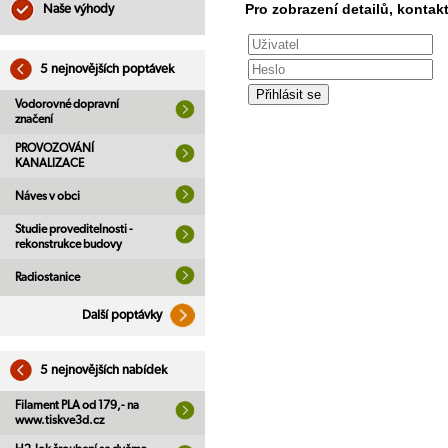
Pro zobrazení detailů, kontakt
Naše výhody
5 nejnovějších poptávek
Vodorovné dopravní
značení
PROVOZOVÁNÍ
KANALIZACE
Náves v obci
Studie proveditelnosti -
rekonstrukce budovy
Radiostanice
Další poptávky
5 nejnovějších nabídek
Filament PLA od 179,- na
www.tiskve3d.cz