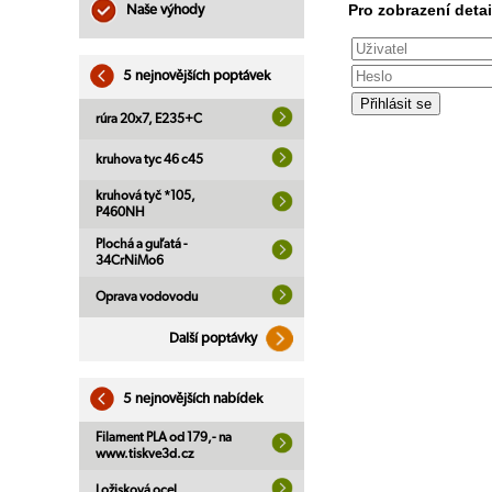
Pro zobrazení detai
Naše výhody
5 nejnovějších poptávek
rúra 20x7, E235+C
kruhova tyc 46 c45
kruhová tyč *105,
P460NH
Plochá a guľatá -
34CrNiMo6
Oprava vodovodu
Další poptávky
5 nejnovějších nabídek
Filament PLA od 179,- na
www.tiskve3d.cz
Ložisková ocel