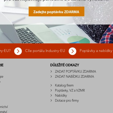
try-EU?
Cíle portálu Industry-EU
Poptávky a nabídky
IE
DŮLEŽITÉ ODKAZY
ZADAT POPTÁVKU ZDARMA
gie
ZADAT NABÍDKU ZDARMA
o
Katalog firem
Poptávky, VZ a VZMR
Nabídky
Dotace pro firmy
nictví
enství