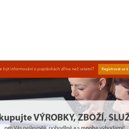
 být informování o poptávkách dříve než ostatní?
Registrovat se 