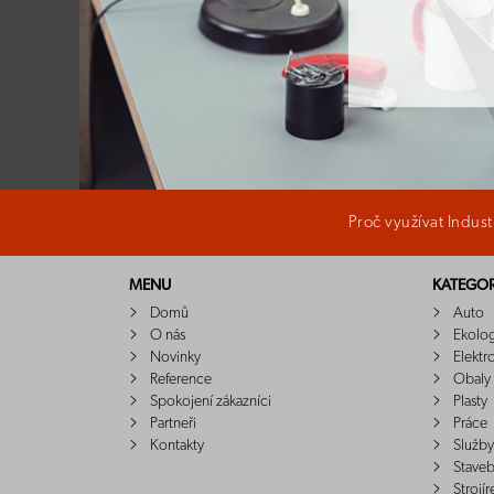
Proč využívat Indus
MENU
KATEGOR
Domů
Auto
O nás
Ekolo
Novinky
Elektr
Reference
Obaly
Spokojení zákazníci
Plasty
Partneři
Práce
Kontakty
Služby
Staveb
Strojír