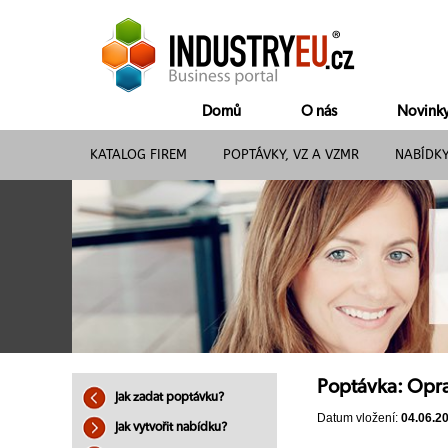
Domů
O nás
Novink
KATALOG FIREM
POPTÁVKY, VZ A VZMR
NABÍDK
Poptávka: Opr
Jak zadat poptávku?
Datum vložení:
04.06.2
Jak vytvořit nabídku?