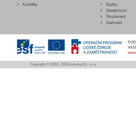
Kontakty
Služby
Stavebnictví
Strojírenství
Svařování
Copyright © 2002 - 2026 Industry EU, s.r.o.