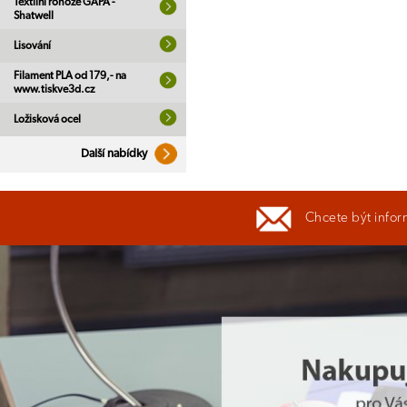
Textilní rohože GAPA -
Shatwell
Lisování
Filament PLA od 179,- na
www.tiskve3d.cz
Ložisková ocel
Další nabídky
Chcete být infor