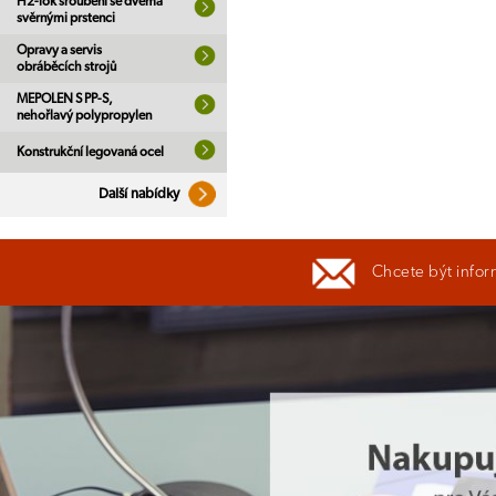
H2-lok šroubení se dvěma
svěrnými prstenci
Opravy a servis
obráběcích strojů
MEPOLEN S PP-S,
nehořlavý polypropylen
Konstrukční legovaná ocel
Další nabídky
Chcete být infor