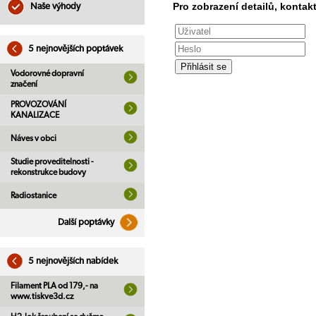
Pro zobrazení detailů, kontakt
Naše výhody
5 nejnovějších poptávek
Vodorovné dopravní
značení
PROVOZOVÁNÍ
KANALIZACE
Náves v obci
Studie proveditelnosti -
rekonstrukce budovy
Radiostanice
Další poptávky
5 nejnovějších nabídek
Filament PLA od 179,- na
www.tiskve3d.cz