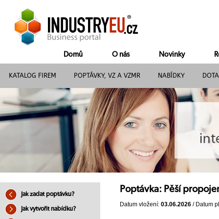
Domů
O nás
Novinky
R
KATALOG FIREM
POPTÁVKY, VZ A VZMR
NABÍDKY
DOTA
Poptávka: Pěší propojen
Jak zadat poptávku?
Datum vložení:
03.06.2026
/ Datum pl
Jak vytvořit nabídku?