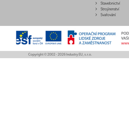
Stavebnictví
Strojírenství
Svařování
Copyright © 2002 - 2026 Industry EU, s.r.o.