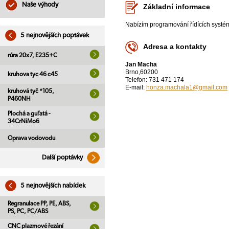
Naše výhody
Základní informace
Nabízím programování řídících systé
5 nejnovějších poptávek
Adresa a kontakty
rúra 20x7, E235+C
Jan Macha
Brno,60200
kruhova tyc 46 c45
Telefon: 731 471 174
E-mail:
honza.machala1@gmail.com
kruhová tyč *105,
P460NH
Plochá a guľatá -
34CrNiMo6
Oprava vodovodu
Další poptávky
5 nejnovějších nabídek
Regranulace PP, PE, ABS,
PS, PC, PC/ABS
CNC plazmové řezání