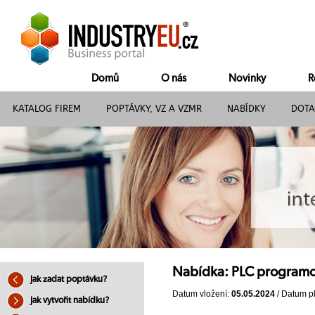
Domů
O nás
Novinky
R
KATALOG FIREM
POPTÁVKY, VZ A VZMR
NABÍDKY
DOTA
Nabídka: PLC program
Jak zadat poptávku?
Datum vložení:
05.05.2024
/ Datum pl
Jak vytvořit nabídku?