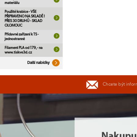
materiálu
Použité krabice - VŠE
PŘIPRAVENO NA SKLADĚ !
PŘES 30 DRUHŮ - SKLAD
OLOMOUC
Přídavné zařízení k TS -
jednostranné
Filament PLA od 179,- na
www.tiskve3d.cz
Další nabídky
Chcete být infor