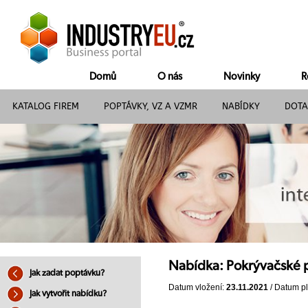
Domů
O nás
Novinky
R
KATALOG FIREM
POPTÁVKY, VZ A VZMR
NABÍDKY
DOTA
Nabídka: Pokrývačské 
Jak zadat poptávku?
Datum vložení:
23.11.2021
/ Datum pl
Jak vytvořit nabídku?