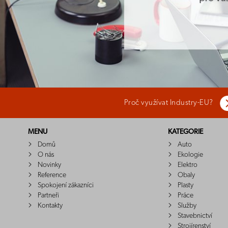
Proč využívat Industry-EU?
MENU
KATEGORIE
Domů
Auto
O nás
Ekologie
Novinky
Elektro
Reference
Obaly
Spokojení zákazníci
Plasty
Partneři
Práce
Kontakty
Služby
Stavebnictví
Strojírenství