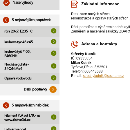
Naše výhody
Základní informace
Realizace nových střech,
rekonstrukce a opravy starých střech.
5 nejnovějších poptávek
Rádi poradíme s výběrem hodné kryti
Zaměření a nacenění zakázky ZDAR
rúra 20x7, E235+C
kruhova tyc 46 c45
Adresa a kontakty
kruhová tyč *105,
Střechy Kutník
P460NH
IČ: 09335854
Milan Kutník
Plochá a guľatá -
Tyršova,Přelouč,53501
34CrNiMo6
Telefon: 608443688
E-mail:
strechykutnik@seznam.cz
Oprava vodovodu
Další poptávky
5 nejnovějších nabídek
Filament PLA od 179,- na
www.tiskve3d.cz
Ložisková ocel