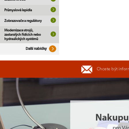
Průmyslová lepidla
Zobrazovače a regulátory
Modernizace strojů,
zastaralých řídících nebo
hydraulických systémů
Další nabídky
Chcete být infor