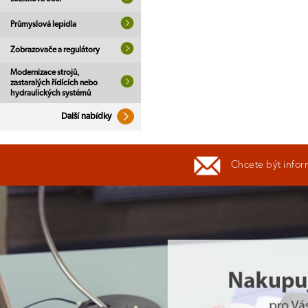
Průmyslová lepidla
Zobrazovače a regulátory
Modernizace strojů,
zastaralých řídících nebo
hydraulických systémů
Další nabídky
Chcete být infor