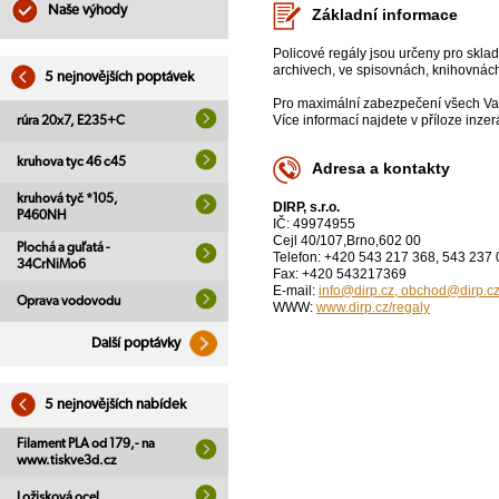
Naše výhody
Základní informace
Policové regály jsou určeny pro skla
archivech, ve spisovnách, knihovnách,
5 nejnovějších poptávek
Pro maximální zabezpečení všech Vaš
Více informací najdete v příloze inze
rúra 20x7, E235+C
kruhova tyc 46 c45
Adresa a kontakty
kruhová tyč *105,
DIRP, s.r.o.
P460NH
IČ: 49974955
Cejl 40/107,Brno,602 00
Plochá a guľatá -
Telefon: +420 543 217 368, 543 237
34CrNiMo6
Fax: +420 543217369
E-mail:
info@dirp.cz, obchod@dirp.c
Oprava vodovodu
WWW:
www.dirp.cz/regaly
Další poptávky
5 nejnovějších nabídek
Filament PLA od 179,- na
www.tiskve3d.cz
Ložisková ocel