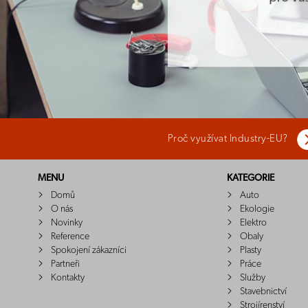
Proč využívat Industry-EU?
MENU
KATEGORIE
Domů
Auto
O nás
Ekologie
Novinky
Elektro
Reference
Obaly
Spokojení zákazníci
Plasty
Partneři
Práce
Kontakty
Služby
Stavebnictví
Strojírenství