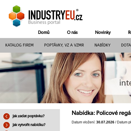
Domů
O nás
Novinky
R
KATALOG FIREM
POPTÁVKY, VZ A VZMR
NABÍDKY
DOTA
Nabídka: Policové regá
Jak zadat poptávku?
Datum vložení:
30.07.2026
/ Datum pl
Jak vytvořit nabídku?