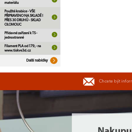
materiálu
Použité krabice - VŠE
PŘIPRAVENO NA SKLADĚ !
PŘES 30 DRUHŮ - SKLAD
OLOMOUC
Přídavné zařízení k TS -
jednostranné
Filament PLA od 179,- na
www.tiskve3d.cz
Další nabídky
Chcete být infor