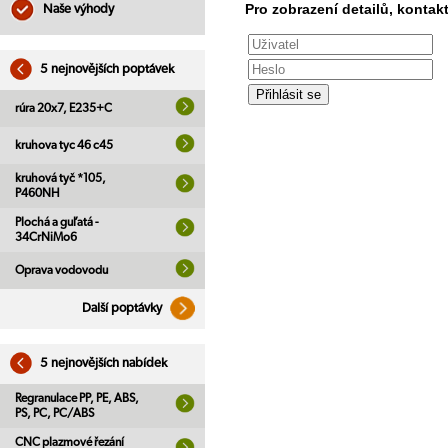
Pro zobrazení detailů, kontakt
Naše výhody
5 nejnovějších poptávek
rúra 20x7, E235+C
kruhova tyc 46 c45
kruhová tyč *105,
P460NH
Plochá a guľatá -
34CrNiMo6
Oprava vodovodu
Další poptávky
5 nejnovějších nabídek
Regranulace PP, PE, ABS,
PS, PC, PC/ABS
CNC plazmové řezání