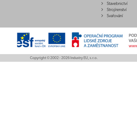
Stavebnictví
Strojírenství
Svařování
Copyright © 2002 - 2026 Industry EU, s.r.o.