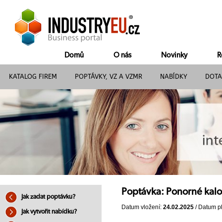
Domů
O nás
Novinky
R
KATALOG FIREM
POPTÁVKY, VZ A VZMR
NABÍDKY
DOTA
Poptávka: Ponorné kal
Jak zadat poptávku?
Datum vložení:
24.02.2025
/ Datum pl
Jak vytvořit nabídku?