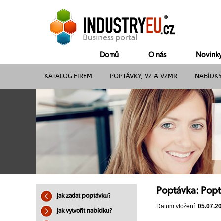
Domů
O nás
Novink
KATALOG FIREM
POPTÁVKY, VZ A VZMR
NABÍDK
Poptávka: Popt
Jak zadat poptávku?
Datum vložení:
05.07.2
Jak vytvořit nabídku?