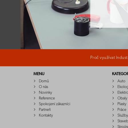
Proč využívat Indus
MENU
KATEGOR
Domů
Auto
O nás
Ekolo
Novinky
Elektr
Reference
Obaly
Spokojení zákazníci
Plasty
Partneři
Práce
Kontakty
Služby
Staveb
Strojír