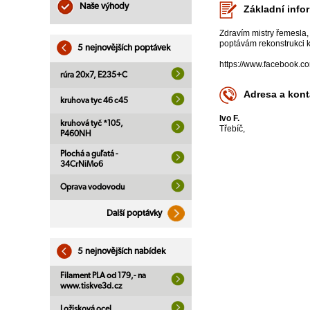
Naše výhody
Základní info
Zdravím mistry řemesla,
poptávám rekonstrukci k
5 nejnovějších poptávek
https://www.facebook.
rúra 20x7, E235+C
Adresa a kont
kruhova tyc 46 c45
Ivo F.
kruhová tyč *105,
Třebíč,
P460NH
Plochá a guľatá -
34CrNiMo6
Oprava vodovodu
Další poptávky
5 nejnovějších nabídek
Filament PLA od 179,- na
www.tiskve3d.cz
Ložisková ocel