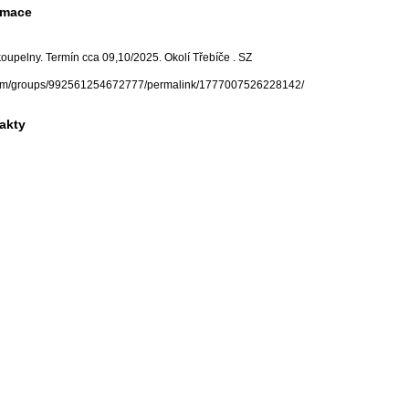
rmace
oupelny. Termín cca 09,10/2025. Okolí Třebíče . SZ
com/groups/992561254672777/permalink/1777007526228142/
akty