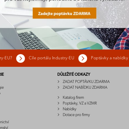
try-EU?
Cíle portálu Industry-EU
Poptávky a nabídky
IE
DŮLEŽITÉ ODKAZY
ZADAT POPTÁVKU ZDARMA
gie
ZADAT NABÍDKU ZDARMA
o
Katalog firem
Poptávky, VZ a VZMR
Nabídky
Dotace pro firmy
nictví
enství