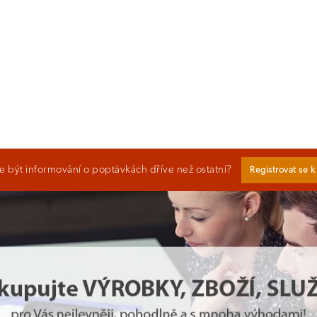
 být informování o poptávkách dříve než ostatní?
Registrovat se 