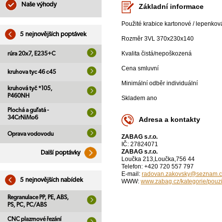
Naše výhody
Základní informace
Použité krabice kartonové / lepenko
5 nejnovějších poptávek
Rozměr 3VL 370x230x140
Kvalita čistá/nepoškozená
rúra 20x7, E235+C
Cena smluvní
kruhova tyc 46 c45
Minimální odběr individuální
kruhová tyč *105,
P460NH
Skladem ano
Plochá a guľatá -
34CrNiMo6
Adresa a kontakty
Oprava vodovodu
ZABAG s.r.o.
IČ: 27824071
ZABAG s.r.o.
Další poptávky
Loučka 213,Loučka,756 44
Telefon: +420 720 557 797
E-mail:
radovan.zakovsky@seznam.c
5 nejnovějších nabídek
WWW:
www.zabag.cz/kategorie/pouzi
Regranulace PP, PE, ABS,
PS, PC, PC/ABS
CNC plazmové řezání