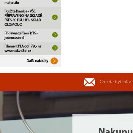
materiálu
Použité krabice - VŠE
PŘIPRAVENO NA SKLADĚ !
PŘES 30 DRUHŮ - SKLAD
OLOMOUC
Přídavné zařízení k TS -
jednostranné
Filament PLA od 179,- na
www.tiskve3d.cz
Další nabídky
Chcete být infor