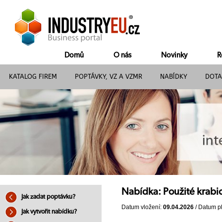
Domů
O nás
Novinky
R
KATALOG FIREM
POPTÁVKY, VZ A VZMR
NABÍDKY
DOTA
Nabídka: Použité krab
Jak zadat poptávku?
Datum vložení:
09.04.2026
/ Datum pl
Jak vytvořit nabídku?