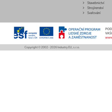
Stavebnictví
Strojírenství
Svařování
Copyright © 2002 - 2026 Industry EU, s.r.o.