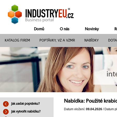
Domů
O nás
Novinky
R
KATALOG FIREM
POPTÁVKY, VZ A VZMR
NABÍDKY
DOTA
Nabídka: Použité krab
Jak zadat poptávku?
Datum vložení:
09.04.2026
/ Datum pl
Jak vytvořit nabídku?