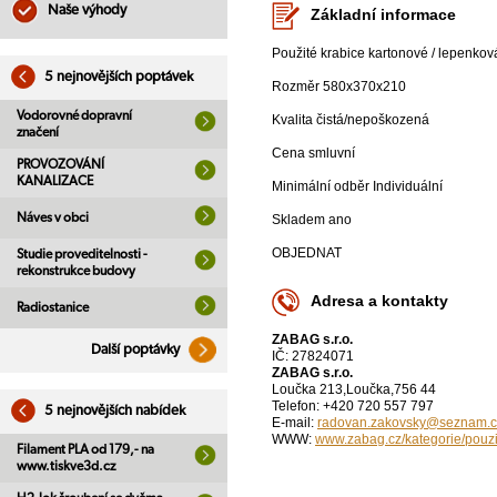
Naše výhody
Základní informace
Použité krabice kartonové / lepenko
5 nejnovějších poptávek
Rozměr 580x370x210
Vodorovné dopravní
Kvalita čistá/nepoškozená
značení
Cena smluvní
PROVOZOVÁNÍ
KANALIZACE
Minimální odběr Individuální
Náves v obci
Skladem ano
OBJEDNAT
Studie proveditelnosti -
rekonstrukce budovy
Adresa a kontakty
Radiostanice
ZABAG s.r.o.
Další poptávky
IČ: 27824071
ZABAG s.r.o.
Loučka 213,Loučka,756 44
Telefon: +420 720 557 797
5 nejnovějších nabídek
E-mail:
radovan.zakovsky@seznam.c
WWW:
www.zabag.cz/kategorie/pouzi
Filament PLA od 179,- na
www.tiskve3d.cz