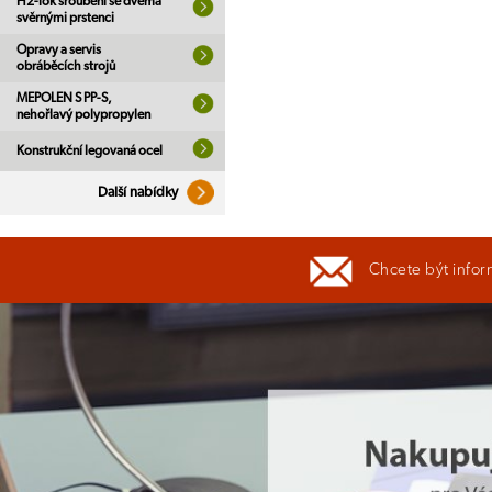
H2-lok šroubení se dvěma
svěrnými prstenci
Opravy a servis
obráběcích strojů
MEPOLEN S PP-S,
nehořlavý polypropylen
Konstrukční legovaná ocel
Další nabídky
Chcete být infor