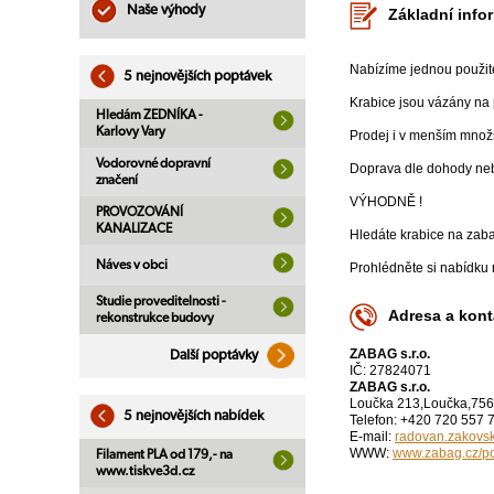
Naše výhody
Základní info
Nabízíme jednou použité
5 nejnovějších poptávek
Krabice jsou vázány na 
Hledám ZEDNÍKA -
Karlovy Vary
Prodej i v menším množs
Vodorovné dopravní
Doprava dle dohody neb
značení
VÝHODNĚ !
PROVOZOVÁNÍ
KANALIZACE
Hledáte krabice na zab
Náves v obci
Prohlédněte si nabídku 
Studie proveditelnosti -
Adresa a kont
rekonstrukce budovy
ZABAG s.r.o.
Další poptávky
IČ: 27824071
ZABAG s.r.o.
Loučka 213,Loučka,756
5 nejnovějších nabídek
Telefon: +420 720 557 
E-mail:
radovan.zakov
WWW:
www.zabag.cz/po
Filament PLA od 179,- na
www.tiskve3d.cz