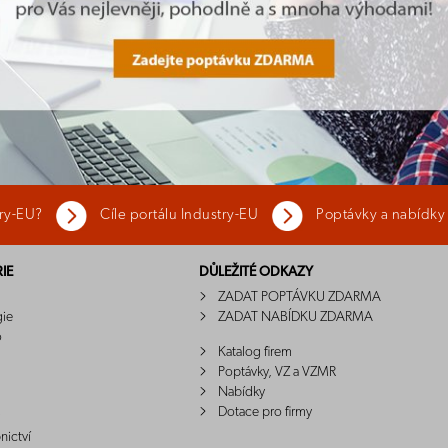
try-EU?
Cíle portálu Industry-EU
Poptávky a nabídky
IE
DŮLEŽITÉ ODKAZY
ZADAT POPTÁVKU ZDARMA
gie
ZADAT NABÍDKU ZDARMA
o
Katalog firem
Poptávky, VZ a VZMR
Nabídky
Dotace pro firmy
nictví