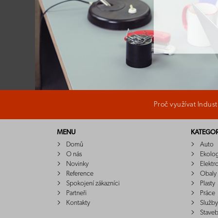
Proč využívat Indus
MENU
KATEGOR
Domů
Auto
O nás
Ekolo
Novinky
Elektr
Reference
Obaly
Spokojení zákazníci
Plasty
Partneři
Práce
Kontakty
Služby
Staveb