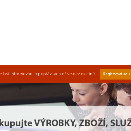
 být informování o poptávkách dříve než ostatní?
Registrovat se 