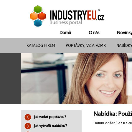
Domů
O nás
Novink
KATALOG FIREM
POPTÁVKY, VZ A VZMR
NABÍDK
Nabídka: Použ
Jak zadat poptávku?
Datum vložení:
27.07.2
Jak vytvořit nabídku?