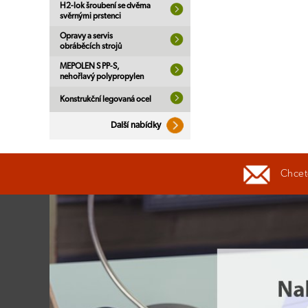
H2-lok šroubení se dvěma
svěrnými prstenci
Opravy a servis
obráběcích strojů
MEPOLEN S PP-S,
nehořlavý polypropylen
Konstrukční legovaná ocel
Další nabídky
Chcete