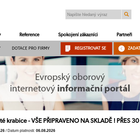
y
Reference
Spokojení zákazníci
Partneři
Y
DOTACE PRO FIRMY
REGISTROVAT SE
ZADA
ité krabice - VŠE PŘIPRAVENO NA SKLADĚ ! PŘES
026
/ Datum platnosti:
06.08.2026