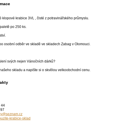
rmace
 klopové krabice 3VL , čisté z potravinářského průmyslu.
paletě po 250 ks.
tví.
o osobní odběr ve skladě ve skladech Zabag v Olomouci.
alení svých nejen Vánočních dárků?
našeho skladu a napište si o skvělou velkoobchodní cenu.
akty
 44
797
sky@seznam.cz
uzite-krabice-sklad