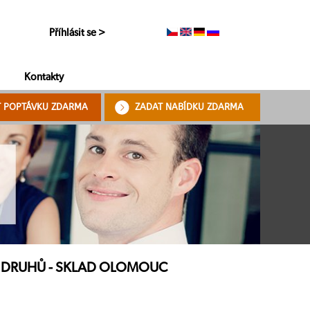
Příhlásit se >
Kontakty
T POPTÁVKU ZDARMA
ZADAT NABÍDKU ZDARMA
 30 DRUHŮ - SKLAD OLOMOUC