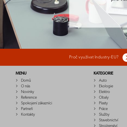
Proč využívat Industry-EU?
MENU
KATEGORIE
Domů
Auto
O nás
Ekologie
Novinky
Elektro
Reference
Obaly
Spokojení zákazníci
Plasty
Partneři
Práce
Kontakty
Služby
Stavebnictví
Strojírenství