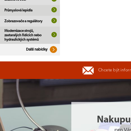
Průmyslová lepidla
Zobrazovače a regulátory
Modernizace strojů,
zastaralých řídících nebo
hydraulických systémů
Další nabídky
Chcete být infor