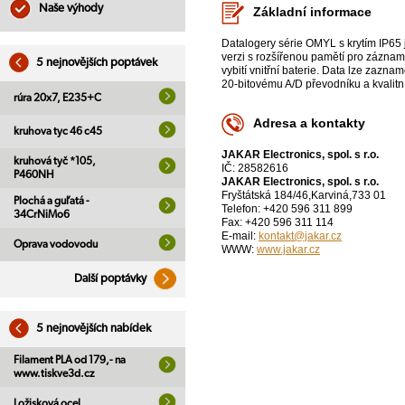
Naše výhody
Základní informace
Datalogery série OMYL s krytím IP65 
verzi s rozšířenou pamětí pro záznam
5 nejnovějších poptávek
vybití vnitřní baterie. Data lze zaz
20-bitovému A/D převodníku a kvalitní
rúra 20x7, E235+C
Adresa a kontakty
kruhova tyc 46 c45
JAKAR Electronics, spol. s r.o.
kruhová tyč *105,
IČ: 28582616
P460NH
JAKAR Electronics, spol. s r.o.
Fryštátská 184/46,Karviná,733 01
Plochá a guľatá -
Telefon: +420 596 311 899
34CrNiMo6
Fax: +420 596 311 114
E-mail:
kontakt@jakar.cz
Oprava vodovodu
WWW:
www.jakar.cz
Další poptávky
5 nejnovějších nabídek
Filament PLA od 179,- na
www.tiskve3d.cz
Ložisková ocel