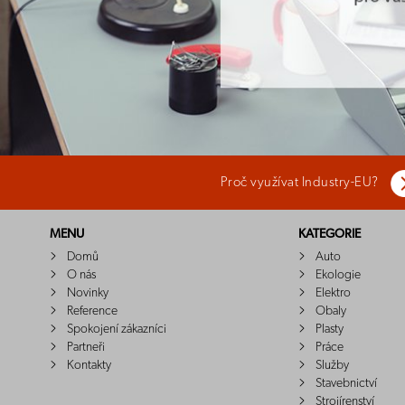
Proč využívat Industry-EU?
MENU
KATEGORIE
Domů
Auto
O nás
Ekologie
Novinky
Elektro
Reference
Obaly
Spokojení zákazníci
Plasty
Partneři
Práce
Kontakty
Služby
Stavebnictví
Strojírenství