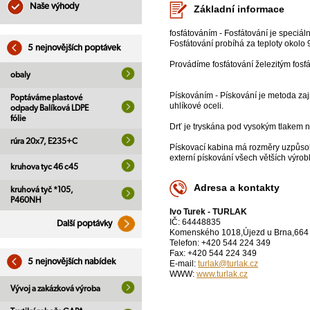
Naše výhody
Základní informace
fosfátováním - Fosfátování je speciál
Fosfátování probíhá za teploty okolo 
5 nejnovějších poptávek
Provádíme fosfátování železitým fosf
obaly
Pískováním - Pískování je metoda zaj
Poptáváme plastové
uhlíkové oceli.
odpady Balíková LDPE
fólie
Drť je tryskána pod vysokým tlakem na
rúra 20x7, E235+C
Pískovací kabina má rozměry uzpůsob
externí pískování všech větších výrob
kruhova tyc 46 c45
Adresa a kontakty
kruhová tyč *105,
P460NH
Ivo Turek - TURLAK
IČ: 64448835
Další poptávky
Komenského 1018,Újezd u Brna,664
Telefon: +420 544 224 349
Fax: +420 544 224 349
5 nejnovějších nabídek
E-mail:
turlak@turlak.cz
WWW:
www.turlak.cz
Vývoj a zakázková výroba