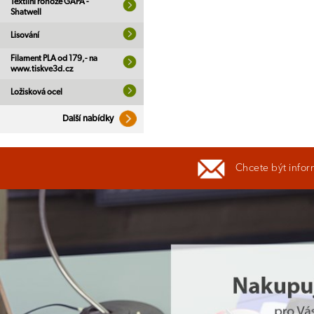
Textilní rohože GAPA -
Shatwell
Lisování
Filament PLA od 179,- na
www.tiskve3d.cz
Ložisková ocel
Další nabídky
Chcete být infor