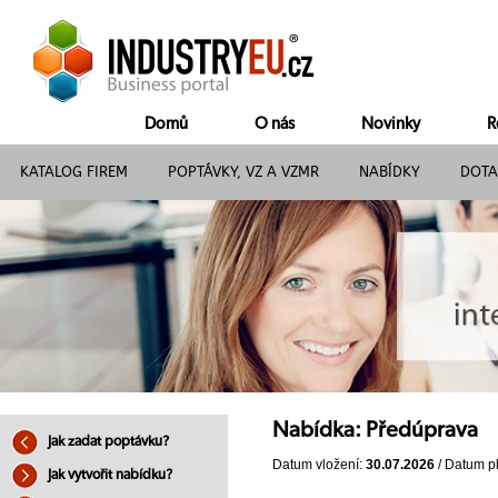
Domů
O nás
Novinky
R
KATALOG FIREM
POPTÁVKY, VZ A VZMR
NABÍDKY
DOTA
Nabídka: Předúprava
Jak zadat poptávku?
Datum vložení:
30.07.2026
/ Datum pl
Jak vytvořit nabídku?