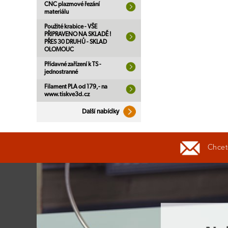
CNC plazmové řezání
materiálu
Použité krabice - VŠE
PŘIPRAVENO NA SKLADĚ !
PŘES 30 DRUHŮ - SKLAD
OLOMOUC
Přídavné zařízení k TS -
jednostranné
Filament PLA od 179,- na
www.tiskve3d.cz
Další nabídky
Chcete