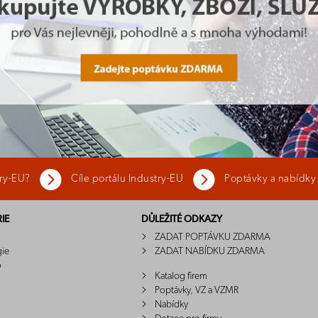
try-EU?
Cíle portálu Industry-EU
Poptávky a nabídky
IE
DŮLEŽITÉ ODKAZY
ZADAT POPTÁVKU ZDARMA
gie
ZADAT NABÍDKU ZDARMA
o
Katalog firem
Poptávky, VZ a VZMR
Nabídky