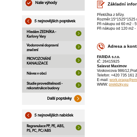
Naše výhody
Základní info
Překližka z břízy.
Rozměr:15*1525*1525 m
5 nejnovějších poptávek
Při nákupu od 60 m2 - 5
Při nákupu od 120 m2 -
Hledám ZEDNÍKA -
Karlovy Vary
Vodorovné dopravní
Adresa a kont
značení
FARIDA s.r.o.
PROVOZOVÁNÍ
IČ: 26415925
KANALIZACE
Salavat Maximov
Voskovcova 986/12,Pra
Náves v obci
Telefon: +420 735 161 
E-mail:
work.praga@ema
Studie proveditelnosti -
WWW:
preklizky.eu
rekonstrukce budovy
Další poptávky
5 nejnovějších nabídek
Regranulace PP, PE, ABS,
PS, PC, PC/ABS