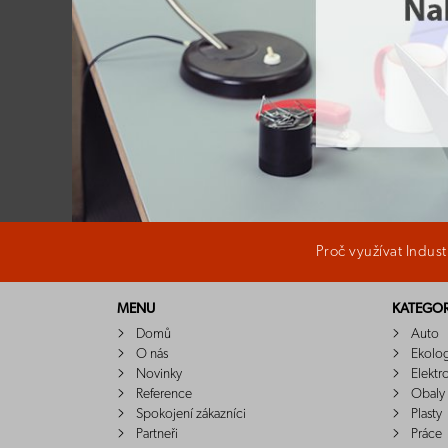
Proč využívat Indus
MENU
KATEGOR
Domů
Auto
O nás
Ekolo
Novinky
Elektr
Reference
Obaly
Spokojení zákazníci
Plasty
Partneři
Práce