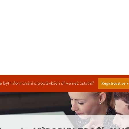
 být informování o poptávkách dříve než ostatní?
Registrovat se 