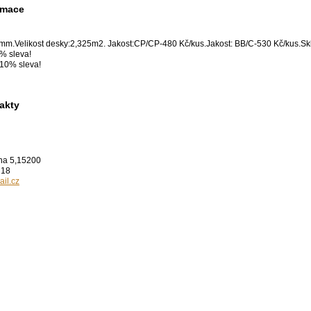
rmace
m.Velikost desky:2,325m2. Jakost:CP/CP-480 Kč/kus.Jakost: BB/C-530 Kč/kus.S
% sleva!
 10% sleva!
akty
ha 5,15200
218
il.cz