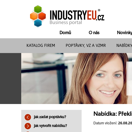
Domů
O nás
Novink
KATALOG FIREM
POPTÁVKY, VZ A VZMR
NABÍDK
Nabídka: Překli
Jak zadat poptávku?
Datum vložení:
26.08.2
Jak vytvořit nabídku?