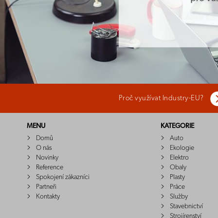
Proč využívat Industry-EU?
MENU
KATEGORIE
Domů
Auto
O nás
Ekologie
Novinky
Elektro
Reference
Obaly
Spokojení zákazníci
Plasty
Partneři
Práce
Kontakty
Služby
Stavebnictví
Strojírenství