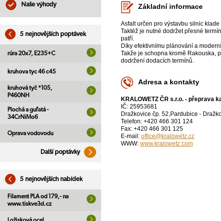
Naše výhody
Základní informace
Asfalt určen pro výstavbu silnic klad
Taktéž je nutné dodržet přesné termín
5 nejnovějších poptávek
patří.
Díky efektivnímu plánování a moderní
Takže je schopna kromě Rakouska, po
rúra 20x7, E235+C
dodržení dodacích termínů.
kruhova tyc 46 c45
Adresa a kontakty
kruhová tyč *105,
P460NH
KRALOWETZ ČR s.r.o. - přeprava kap
IČ: 25953681
Plochá a guľatá -
Dražkovice čp. 52,Pardubice - Dražk
34CrNiMo6
Telefon: +420 466 301 124
Fax: +420 466 301 125
Oprava vodovodu
E-mail:
office@kralowetz.cz
WWW:
www.kralowetz.com
Další poptávky
5 nejnovějších nabídek
Filament PLA od 179,- na
www.tiskve3d.cz
Ložisková ocel