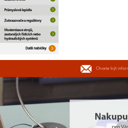
Průmyslová lepidla
Zobrazovače a regulátory
Modernizace strojů,
zastaralých řídících nebo
hydraulických systémů
Další nabídky
Chcete být infor