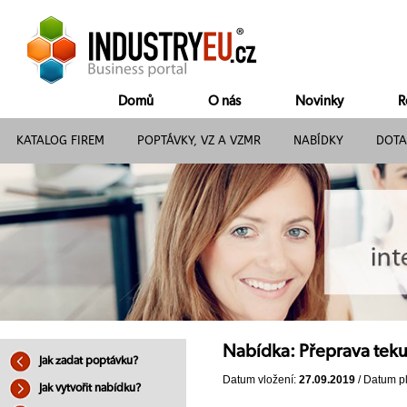
Domů
O nás
Novinky
R
KATALOG FIREM
POPTÁVKY, VZ A VZMR
NABÍDKY
DOTA
Nabídka: Přeprava teku
Jak zadat poptávku?
Datum vložení:
27.09.2019
/ Datum pl
Jak vytvořit nabídku?