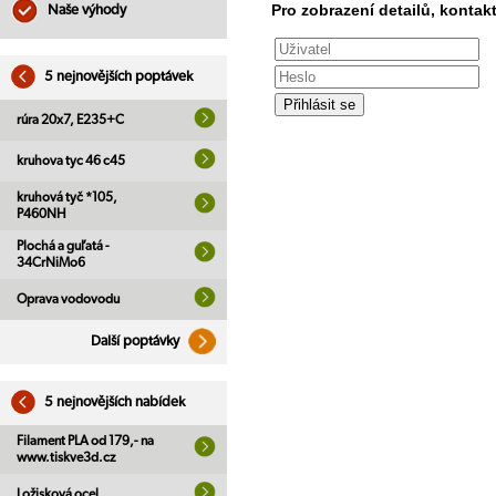
Pro zobrazení detailů, kontakt
Naše výhody
5 nejnovějších poptávek
rúra 20x7, E235+C
kruhova tyc 46 c45
kruhová tyč *105,
P460NH
Plochá a guľatá -
34CrNiMo6
Oprava vodovodu
Další poptávky
5 nejnovějších nabídek
Filament PLA od 179,- na
www.tiskve3d.cz
Ložisková ocel