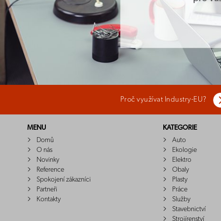
Proč využívat Industry-EU?
MENU
KATEGORIE
Domů
Auto
O nás
Ekologie
Novinky
Elektro
Reference
Obaly
Spokojení zákazníci
Plasty
Partneři
Práce
Kontakty
Služby
Stavebnictví
Strojírenství