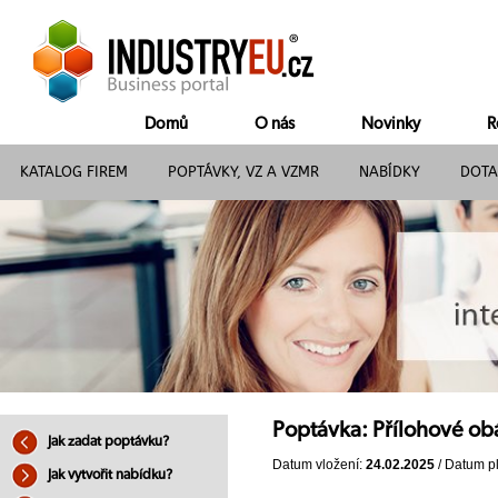
Domů
O nás
Novinky
R
KATALOG FIREM
POPTÁVKY, VZ A VZMR
NABÍDKY
DOTA
Poptávka: Přílohové ob
Jak zadat poptávku?
Datum vložení:
24.02.2025
/ Datum pl
Jak vytvořit nabídku?