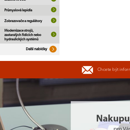
Průmyslová lepidla
Zobrazovače a regulátory
Modernizace strojů,
zastaralých řídících nebo
hydraulických systémů
Další nabídky
Chcete být infor