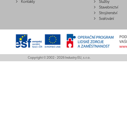
Kontakty
Služby
Stavebnictví
Strojírenství
Svařování
Copyright © 2002 - 2026 Industry EU, s.r.o.