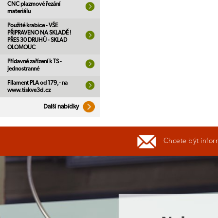
CNC plazmové řezání
materiálu
Použité krabice - VŠE
PŘIPRAVENO NA SKLADĚ !
PŘES 30 DRUHŮ - SKLAD
OLOMOUC
Přídavné zařízení k TS -
jednostranné
Filament PLA od 179,- na
www.tiskve3d.cz
Další nabídky
Chcete být infor