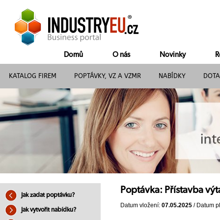
Domů
O nás
Novinky
R
KATALOG FIREM
POPTÁVKY, VZ A VZMR
NABÍDKY
DOTA
Poptávka: Přístavba vý
Jak zadat poptávku?
Datum vložení:
07.05.2025
/ Datum pl
Jak vytvořit nabídku?