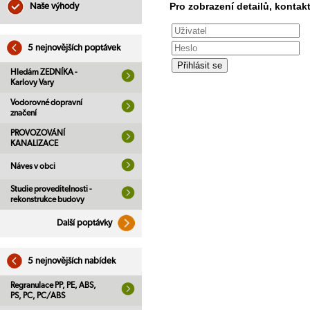
Pro zobrazení detailů, kontakt
Naše výhody
5 nejnovějších poptávek
Hledám ZEDNÍKA -
Karlovy Vary
Vodorovné dopravní
značení
PROVOZOVÁNÍ
KANALIZACE
Náves v obci
Studie proveditelnosti -
rekonstrukce budovy
Další poptávky
5 nejnovějších nabídek
Regranulace PP, PE, ABS,
PS, PC, PC/ABS