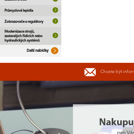
Průmyslová lepidla
Zobrazovače a regulátory
Modernizace strojů,
zastaralých řídících nebo
hydraulických systémů
Další nabídky
Chcete být infor