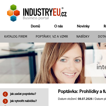
Domů
O nás
Novinky
R
KATALOG FIREM
POPTÁVKY, VZ A VZMR
NABÍDKY
DOTA
Poptávka: Prohlídky a 
Jak zadat poptávku?
Datum vložení:
08.07.2026
/ Datum pl
Jak vytvořit nabídku?