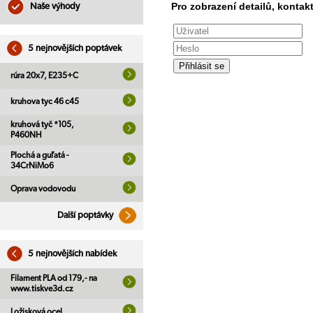
Pro zobrazení detailů, kontakt
Naše výhody
5 nejnovějších poptávek
rúra 20x7, E235+C
kruhova tyc 46 c45
kruhová tyč *105,
P460NH
Plochá a guľatá -
34CrNiMo6
Oprava vodovodu
Další poptávky
5 nejnovějších nabídek
Filament PLA od 179,- na
www.tiskve3d.cz
Ložisková ocel