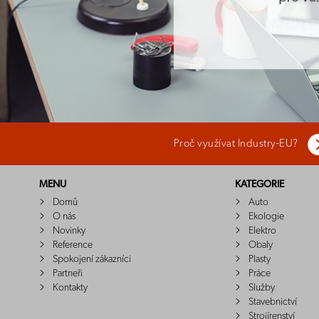
Proč využívat Industry-EU?
MENU
KATEGORIE
Domů
Auto
O nás
Ekologie
Novinky
Elektro
Reference
Obaly
Spokojení zákazníci
Plasty
Partneři
Práce
Kontakty
Služby
Stavebnictví
Strojírenství