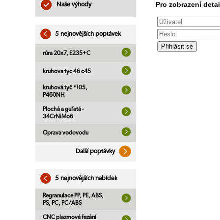
Pro zobrazení detai
Naše výhody
5 nejnovějších poptávek
rúra 20x7, E235+C
kruhova tyc 46 c45
kruhová tyč *105,
P460NH
Plochá a guľatá -
34CrNiMo6
Oprava vodovodu
Další poptávky
5 nejnovějších nabídek
Regranulace PP, PE, ABS,
PS, PC, PC/ABS
CNC plazmové řezání