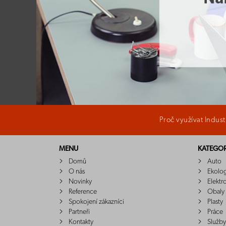
Proč využívat Indus
MENU
KATEGOR
Domů
Auto
O nás
Ekolo
Novinky
Elektr
Reference
Obaly
Spokojení zákazníci
Plasty
Partneři
Práce
Kontakty
Služby