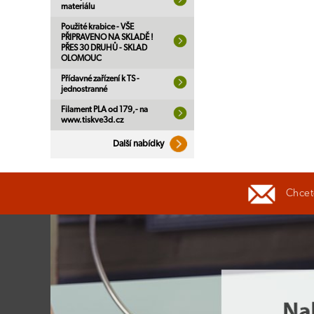
materiálu
Použité krabice - VŠE
PŘIPRAVENO NA SKLADĚ !
PŘES 30 DRUHŮ - SKLAD
OLOMOUC
Přídavné zařízení k TS -
jednostranné
Filament PLA od 179,- na
www.tiskve3d.cz
Další nabídky
Chcete