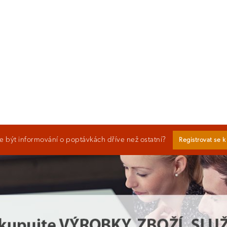
 být informování o poptávkách dříve než ostatní?
Registrovat se 