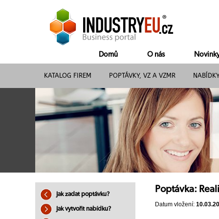
Domů
O nás
Novink
KATALOG FIREM
POPTÁVKY, VZ A VZMR
NABÍDK
Poptávka: Reali
Jak zadat poptávku?
Datum vložení:
10.03.2
Jak vytvořit nabídku?