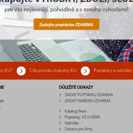
try-EU?
Cíle portálu Industry-EU
Poptávky a nabídky
IE
DŮLEŽITÉ ODKAZY
ZADAT POPTÁVKU ZDARMA
gie
ZADAT NABÍDKU ZDARMA
o
Katalog firem
Poptávky, VZ a VZMR
Nabídky
Dotace pro firmy