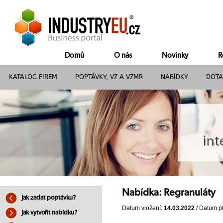
Domů
O nás
Novinky
R
KATALOG FIREM
POPTÁVKY, VZ A VZMR
NABÍDKY
DOTA
Nabídka: Regranuláty
Jak zadat poptávku?
Datum vložení:
14.03.2022
/ Datum pl
Jak vytvořit nabídku?