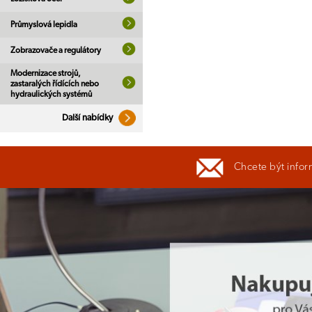
Průmyslová lepidla
Zobrazovače a regulátory
Modernizace strojů,
zastaralých řídících nebo
hydraulických systémů
Další nabídky
Chcete být infor