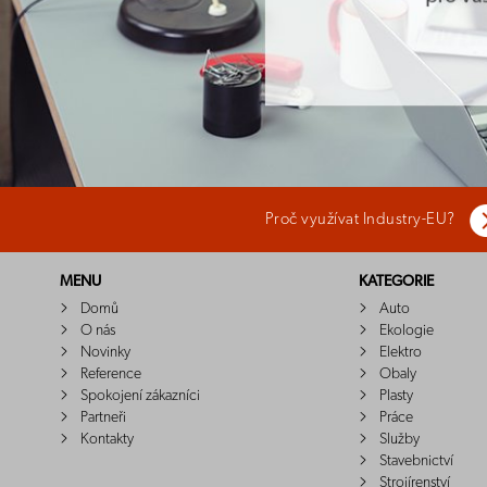
Proč využívat Industry-EU?
MENU
KATEGORIE
Domů
Auto
O nás
Ekologie
Novinky
Elektro
Reference
Obaly
Spokojení zákazníci
Plasty
Partneři
Práce
Kontakty
Služby
Stavebnictví
Strojírenství