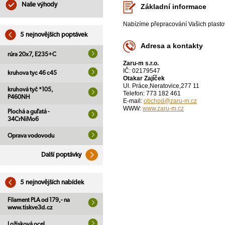
Naše výhody
Základní informace
Nabízíme přepracování Vašich plasto
5 nejnovějších poptávek
Adresa a kontakty
rúra 20x7, E235+C
Zaru-m s.r.o.
IČ: 02179547
kruhova tyc 46 c45
Otakar Zajíček
Ul. Práce,Neratovice,277 11
kruhová tyč *105,
Telefon: 773 182 461
P460NH
E-mail:
obchod@zaru-m.cz
WWW:
www.zaru-m.cz
Plochá a guľatá -
34CrNiMo6
Oprava vodovodu
Další poptávky
5 nejnovějších nabídek
Filament PLA od 179,- na
www.tiskve3d.cz
Ložisková ocel