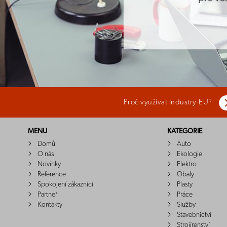
Proč využívat Industry-EU?
MENU
KATEGORIE
Domů
Auto
O nás
Ekologie
Novinky
Elektro
Reference
Obaly
Spokojení zákazníci
Plasty
Partneři
Práce
Kontakty
Služby
Stavebnictví
Strojírenství