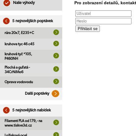
Pro zobrazení detailů, kontakt
Naše výhody
5 nejnovějších poptávek
rúra 20x7, E235+C
kruhova tyc 46 c45
kruhová tyč *105,
P460NH
Plochá a guľatá -
34CrNiMo6
Oprava vodovodu
Další poptávky
5 nejnovějších nabídek
Filament PLA od 179,- na
www.tiskve3d.cz
Ložisková ocel