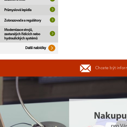
Průmyslová lepidla
Zobrazovače a regulátory
Modernizace strojů,
zastaralých řídících nebo
hydraulických systémů
Další nabídky
Chcete být infor