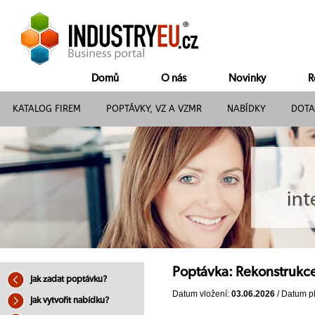
Domů
O nás
Novinky
R
KATALOG FIREM
POPTÁVKY, VZ A VZMR
NABÍDKY
DOTA
Poptávka: Rekonstrukce
Jak zadat poptávku?
Datum vložení:
03.06.2026
/ Datum pl
Jak vytvořit nabídku?